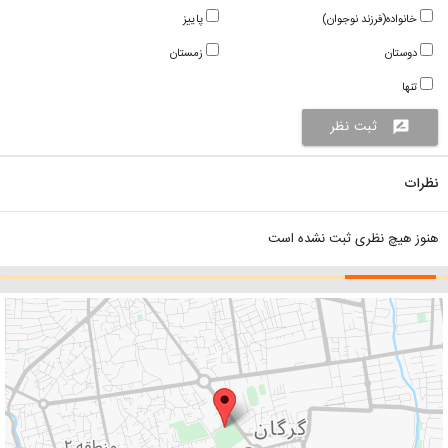
خانواده(فرزند نوجوان)
پاییز
دوستان
زمستان
تنها
ثبت نظر
rate_review
نظرات
هنوز هیچ نظری ثبت نشده است