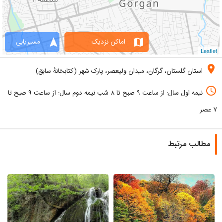
navigation
map
اماکن نزدیک
مسیریابی
Leaflet
location_on
استان گلستان، گرگان، میدان ولیعصر، پارک شهر (کتابخانهٔ سابق)
access_time
نیمه اول سال: از ساعت ۹ صبح تا ۸ شب نیمه دوم سال: از ساعت ۹ صبح تا
۷ عصر
مطالب مرتبط