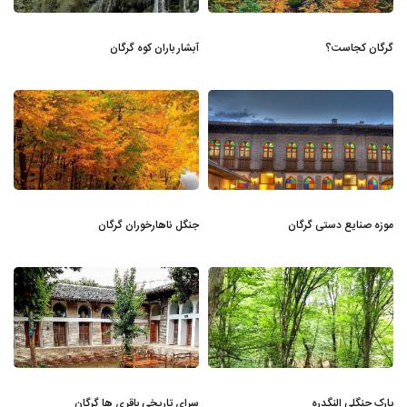
گرگان کجاست؟
آبشار باران کوه گرگان
موزه صنایع دستی گرگان
جنگل ناهارخوران گرگان
پارک جنگلی النگدره
سرای تاریخی باقری ها گرگان