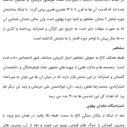
در حیاط Gorgan Palace Museum سنگ قبرهایی تاریخی به نمایش گذاشته
شده اند که قدمت آن ها به قرن ۸ تا ۱۴ هجری قمری برمی گردد. با اینکه ساختمان
موزه شامل ۲ بخش مشاهیر و اشیا دوره پهلوی است ولی سالن باستان شناسی آن
که به صورت موقت دایر است به تاریخِ دور گرگان و استرآباد پرداخته و آثاری از
۵۰۰۰ سال پیش تا اواخر دوره قاجار را به نمایش گذاشته است.
مشاهیر
طبقه همکف کاخ به معرفی مشاهیر ادوار تاریخی مختلف شهر اختصاص داده شده
است. مجسمه ها و ماکت هایی از چهره های مشهور علما، فرهیختگان و دانشمندان
گلستان و استرآباد در این بخش قرار دارند که در میان آن ها می توان به میرداماد
استرآبادی، محمدرضا لطفی ردیف دان، ابوالحسن علی جرجانی و چند تن دیگر نام
برد که تعداد کل این تندیس ها به ۳۰ عدد می رسد.
استراحتگاه خاندان پهلوی
بعد از اینکه از پلکان سنگی کاخ به سمت طبقه بالا رفتید در همان بدو ورود با
ویترین کوچکی از سنگ های قیمتی روبرو می شوید و بعد از آن، ویترین های