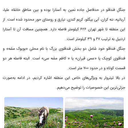
جنگل فندقلو در حدفاصل جاده نمین به آستارا بوده و بین مناطق خانقاه علیا،
آریاتپه، ننه کران، آبی بیگلو، کریم کندی، نیارق و روستای حور محدود شده است. از
این منطقه تا شهر تهران ۶۲۶ کیلومتر فاصله دارد. همچنین مسافت آن تا آستارا
اردبیل به ترتیب ۶۷ و ۳۹ کیلومتر است.
جنگل فندقلو خود شامل دو بخش فندقلوی بزرگ با نام محلی «بویوک مشه» و
فندقلوی کوچک یا «عسی قیران» یا « کاظم مشه سی» است. البته فاصله هر دو
قسمت کوتاه و در حدود ۷۰۰ متر است.
در بالا تیتروار به ویژگی‌های خاص این منطقه اشاره کردیم، در ادامه به‌صورت
جزئی‌ترین این خصوصیات را توضیح می‌دهیم.