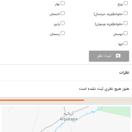
زوج
بهار
خانواده(فرزند خردسال)
تابستان
خانواده(فرزند نوجوان)
پاییز
دوستان
زمستان
تنها
ثبت نظر
rate_review
نظرات
هنوز هیچ نظری ثبت نشده است