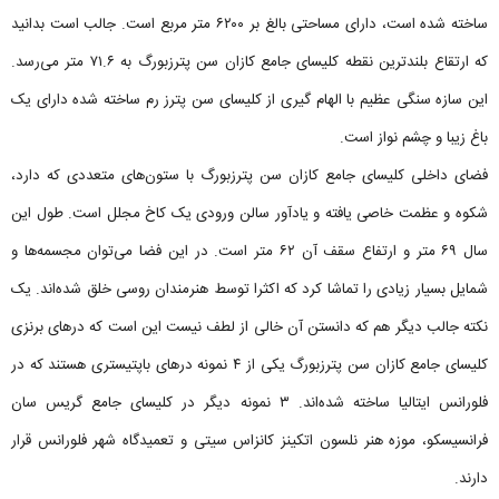
ساخته شده است، دارای مساحتی بالغ بر ۶۲۰۰ متر مربع است. جالب است بدانید
که ارتقاع بلندترین نقطه کلیسای جامع کازان سن پترزبورگ به ۷۱.۶ متر می‌رسد.
این سازه سنگی عظیم با الهام گیری از کلیسای سن پترز رم ساخته شده دارای یک
باغ زیبا و چشم نواز است.
فضای داخلی کلیسای جامع کازان سن پترزبورگ با ستون‌های متعددی که دارد،
شکوه و عظمت خاصی یافته و یادآور سالن ورودی یک کاخ مجلل است. طول این
سال ۶۹ متر و ارتفاع سقف آن ۶۲ متر است. در این فضا می‌توان مجسمه‌ها و
شمایل بسیار زیادی را تماشا کرد که اکثرا توسط هنرمندان روسی خلق شده‌اند. یک
نکته جالب دیگر هم که دانستن آن خالی از لطف نیست این است که درهای برنزی
کلیسای جامع کازان سن پترزبورگ یکی از ۴ نمونه درهای باپتیستری هستند که در
فلورانس ایتالیا ساخته شده‌اند. ۳ نمونه دیگر در کلیسای جامع گریس سان
فرانسیسکو، موزه هنر نلسون اتکینز کانزاس سیتی و تعمیدگاه شهر فلورانس قرار
دارند.