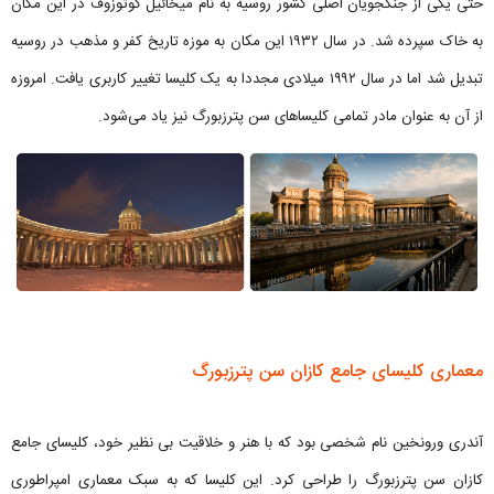
حتی یکی از جنگجویان اصلی کشور روسیه به نام میخائیل کوتوزوف در این مکان
به خاک سپرده شد. در سال ۱۹۳۲ این مکان به موزه تاریخ کفر و مذهب در روسیه
تبدیل شد اما در سال ۱۹۹۲ میلادی مجددا به یک کلیسا تغییر کاربری یافت. امروزه
از آن به عنوان مادر تمامی کلیساهای سن پترزبورگ نیز یاد می‌شود.
معماری کلیسای جامع کازان سن پترزبورگ
آندری ورونخین نام شخصی بود که با هنر و خلاقیت بی نظیر خود، کلیسای جامع
کازان سن پترزبورگ را طراحی کرد. این کلیسا که به سبک معماری امپراطوری