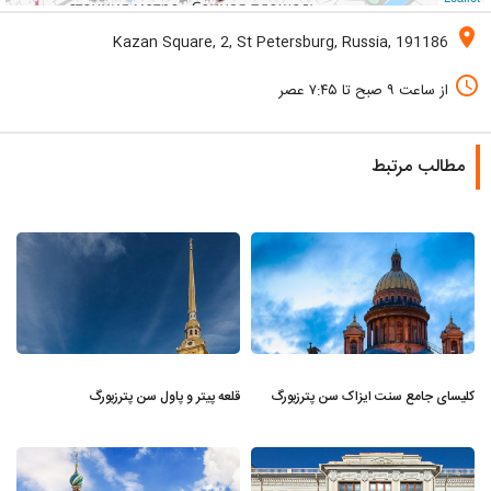
location_on
Kazan Square, 2, St Petersburg, Russia, 191186
access_time
از ساعت ۹ صبح تا ۷:۴۵ عصر
مطالب مرتبط
کلیسای جامع سنت ایزاک سن پترزبورگ
قلعه پیتر و پاول سن پترزبورگ