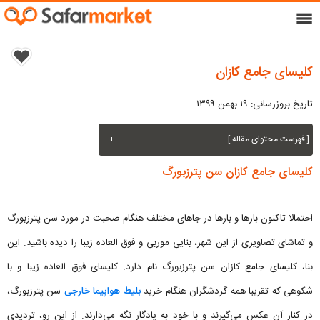
menu
کلیسای جامع کازان
تاریخ بروزرسانی: ۱۹ بهمن ۱۳۹۹
[ فهرست محتوای مقاله ]
+
کلیسای جامع کازان سن پترزبورگ
احتمالا تاکنون بارها و بارها در جاهای مختلف هنگام صحبت در مورد سن پترزبورگ
و تماشای تصاویری از این شهر، بنایی موربی و فوق العاده زیبا را دیده باشید. این
بنا، کلیسای جامع کازان سن پترزبورگ نام دارد. کلیسای فوق العاده زیبا و با
شکوهی که تقریبا همه گردشگران هنگام خرید
بلیط هواپیما خارجی
سن پترزبورگ،
در کنار آن عکس می‌گیرند و با خود به یادگار نگه می‌دارند. از این رو، تردیدی