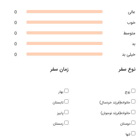
عالی
0
خوب
0
متوسط
0
بد
0
خیلی بد
0
نوع سفر
زمان سفر
زوج
بهار
خانواده(فرزند خردسال)
تابستان
خانواده(فرزند نوجوان)
پاییز
دوستان
زمستان
تنها