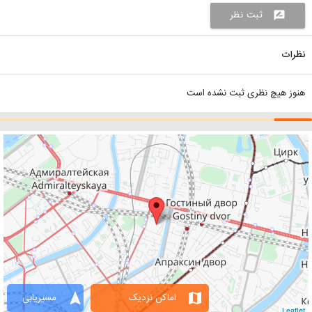
ثبت نظر
rate_review
نظرات
هنوز هیچ نظری ثبت نشده است
navigation
map
اماکن نزدیک
مسیریابی
Leaflet