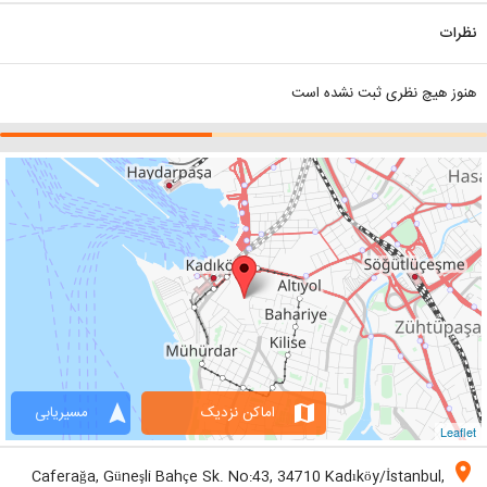
نظرات
هنوز هیچ نظری ثبت نشده است
navigation
map
اماکن نزدیک
مسیریابی
Leaflet
location_on
Caferağa, Güneşli Bahçe Sk. No:43, 34710 Kadıköy/İstanbul,