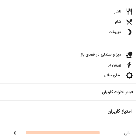
restaurant
ناهار
restaurant_menu
شام
brightness_3
دیروقت
nature_people
میز و صندلی در فضای باز
directions_walk
بیرون بر
brightness_low
غذای حلال
فیلتر نظرات کاربران
امتیاز کاربران
عالی
0