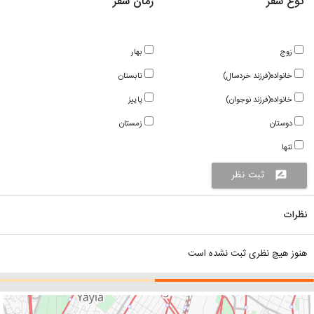
نوع سفر
زمان سفر
زوج
بهار
خانواده(فرزند خردسال)
تابستان
خانواده(فرزند نوجوان)
پاییز
دوستان
زمستان
تنها
ثبت نظر
rate_review
نظرات
هنوز هیچ نظری ثبت نشده است