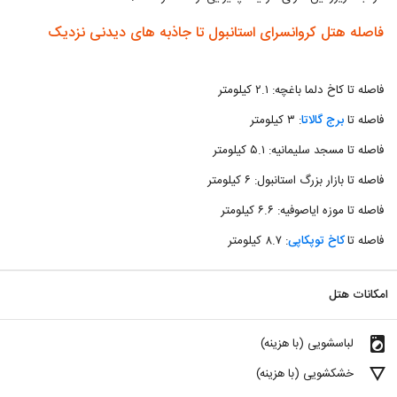
فاصله هتل کروانسرای استانبول تا جاذبه های دیدنی نزدیک
فاصله تا کاخ دلما باغچه: ۲.۱ کیلومتر
فاصله تا
برج گالاتا
: ۳ کیلومتر
فاصله تا مسجد سلیمانیه: ۵.۱ کیلومتر
فاصله تا بازار بزرگ استانبول: ۶ کیلومتر
فاصله تا موزه ایاصوفیه: ۶.۶ کیلومتر
فاصله تا
کاخ توپکاپی
: ۸.۷ کیلومتر
امکانات هتل
local_laundry_service
لباسشویی (با هزینه)
details
خشکشویی (با هزینه)