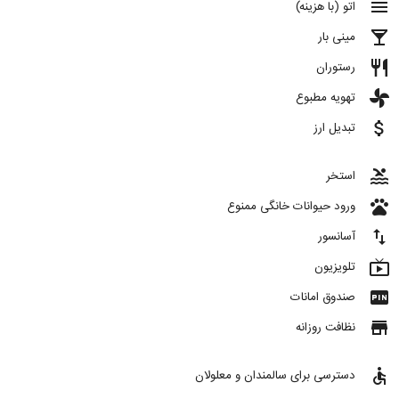
menu
اتو (با هزینه)
local_bar
مینی بار
restaurant
رستوران
toys
تهویه مطبوع
attach_money
تبدیل ارز
pool
استخر
pets
ورود حیوانات خانگی ممنوع
import_export
آسانسور
live_tv
تلویزیون
fiber_pin
صندوق امانات
store
نظافت روزانه
accessible
دسترسی برای سالمندان و معلولان