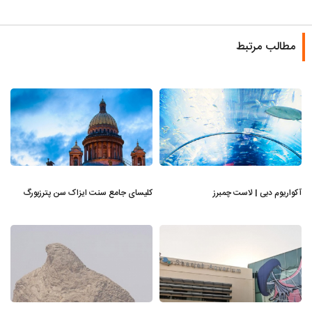
مطالب مرتبط
آکواریوم دبی | لاست چمبرز
کلیسای جامع سنت ایزاک سن پترزبورگ