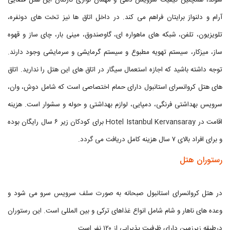
شوند، همچنین کیفیت سرویس دهی و مهمان نوازی کارکنان این هتل فضایی
آرام و دلنواز برایتان فراهم می کند. در داخل اتاق ها نیز تخت‌ های دونفره،
تلویزیون، تلفن، شبکه های ماهواره‌ ای، گاوصندوق، مینی‌ بار، چای ساز و قهوه
ساز، میزکار، سیستم تهویه‌ مطبوع و سیستم گرمایشی و سرمایشی وجود دارند.
توجه داشته باشید که اجازه استعمال سیگار در اتاق های این هتل را ندارید. اتاق‌
های هتل کروانسرای استانبول دارای حمام اختصاصی است که شامل دوش، وان،
سرویس بهداشتی فرنگی، دمپایی، لوازم بهداشتی و حوله و سشوار است. هزینه
اقامت در Hotel Istanbul Kervansaray برای کودکان زیر ۶ سال رایگان بوده
و برای افراد بالای ۷ سال هزینه کامل دریافت می گردد.
رستوران هتل
در هتل کروانسرای استانبول صبحانه به صورت سلف سرویس سرو می‌ شود و
وعده های ناهار و شام شامل انواع غذاهای ترکی و بین المللی است. این رستوران
درطبقه زیرزمین دارای ظرفیت پذیرایی از ۱۲۰ نفر است.