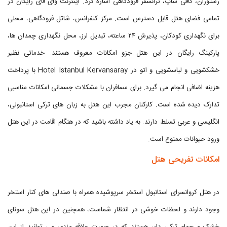
رستوران، کافی شاپ، ترانسفر فرودگاهی اشاره کرد. اینترنت وای فای رایگان در
تمامی فضای هتل قابل دسترس است. مرکز کنفرانس، شاتل فرودگاهی، محلی
برای نگهداری کودکان، پذیرش ۲۴ ساعته، تبدیل ارز، محل نگهداری چمدان ها،
پارکینگ رایگان در این هتل جزو امکانات معروف هستند. خدماتی نظیر
خشکشویی و لباسشویی و اتو در Hotel Istanbul Kervansaray با پرداخت
هزینه اضافی انجام می گیرد. برای مسافران با مشکلات جسمانی امکانات مناسبی
تدارک دیده شده است. کارکنان مجرب این هتل به زبان های ترکی استانبولی،
انگلیسی و عربی تسلط دارند. به یاد داشته باشید که در هنگام اقامت در این هتل
ورود حیوانات ممنوع است.
امکانات تفریحی هتل
در هتل کروانسرای استانبول استخر سرپوشیده همراه با صندلی های کنار استخر
وجود دارند و لحظات خوشی در انتظار شماست، همچنین در این هتل سونای