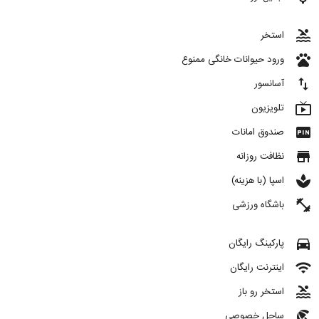
pool
استخر
pets
ورود حیوانات خانگی ممنوع
import_export
آسانسور
live_tv
تلویزیون
fiber_pin
صندوق امانات
store
نظافت روزانه
spa
اسپا (با هزینه)
fitness_center
باشگاه ورزشی
directions_car
پارکینگ رایگان
wifi
اینترنت رایگان
pool
استخر رو باز
beach_access
ساحل خصوصی