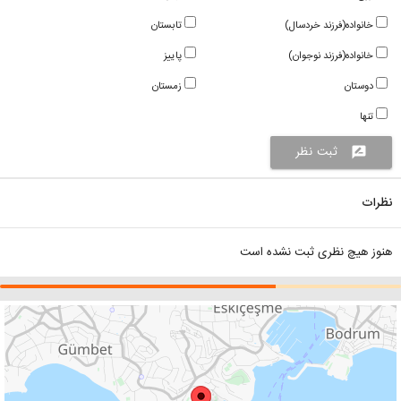
خانواده(فرزند خردسال)
تابستان
خانواده(فرزند نوجوان)
پاییز
دوستان
زمستان
تنها
ثبت نظر
rate_review
نظرات
هنوز هیچ نظری ثبت نشده است