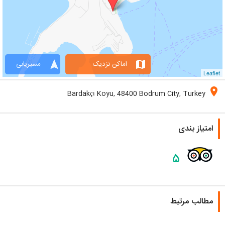
navigation
map
اماکن نزدیک
مسیریابی
Leaflet
location_on
Bardakçı Koyu, 48400 Bodrum City, Turkey
امتیاز بندی
۵
مطالب مرتبط