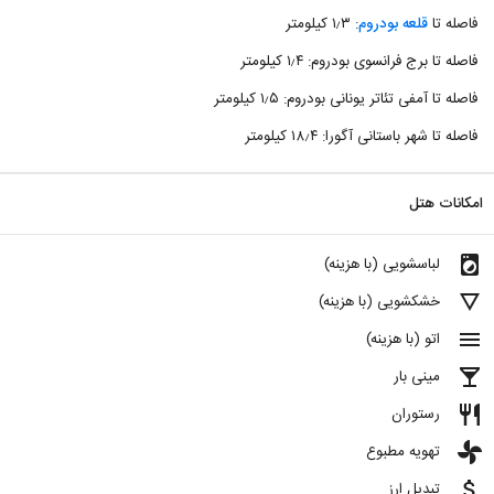
فاصله تا
قلعه بودروم
: ۱٫۳ کیلومتر
فاصله تا برج فرانسوی بودروم: ۱٫۴ کیلومتر
فاصله تا آمفی تئاتر یونانی بودروم: ۱٫۵ کیلومتر
فاصله تا شهر باستانی آگورا: ۱۸٫۴ کیلومتر
امکانات هتل
local_laundry_service
لباسشویی (با هزینه)
details
خشکشویی (با هزینه)
menu
اتو (با هزینه)
local_bar
مینی بار
restaurant
رستوران
toys
تهویه مطبوع
attach_money
تبدیل ارز