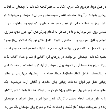
در هتل وویاژ بودروم یک سری امکانات در نظر گرفته شده‌اند تا مهمانان در اوقات
بیکاری بتوانند از آن‌ها استفاده کنند و حوصله‌شان سر نرود. مهمانان می‌توانند در
طول روز به فعالیت‌هایی از قبیل دوچرخه سواری، کوهنوردی، بیلیارد، دارت،
تنیس روی میز بپردازند و یا در ساحل به انجام ورزش‌های آبی چون موج سواری،
غواصی، قایق سواری، و ... مشغول شوند. داخل هتل نیز یک استخر روباز وجود
دارد که قابل استفاده برای بزرگ‌سالان است. در اطراف استخر تخت و چتر آفتاب
تعبیه شده‌اند. مهمانان می‌توانند در روزهای گرم آفتابی از شنا و حمام آفتاب لذت
ببرند. برای رفع خستگی و تجربه روزی سرشار از آرامش، استفاده از خدمات اسپا
و ریلکسیشن شامل انواع ماساژها، سونا، حمام و ... پیشنهاد می‌گردد. در سالن
زیبایی هتل نیز انواع خدمات زیبایی برای خانم‌ها و آقایان ارائه می‌شوند. یک
سالن بدنسازی هم برای مهمانان ورزشکار در نظر گرفته شده تا بتوانند تمریناتشان
را به طور مرتب انجام دهند. با تاریک شدن هوا نیز در هتل اجراها و موسیقی
زنده و تفریحات شبانه آغاز گشته و لحظات شاد و مفرح برای مهمانان رقم می‌زند.