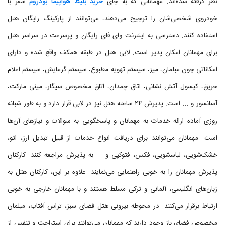
نظر گرفته شده‌اند. مهمانانی که به جای
خرید بلیط هواپیما بودروم
سفر با
خودروی شخصی‌شان را ترجیح می‌دهند، می‌توانند از پارکینگ رایگان هتل
استفاده کنند. دسترسی به اینترنت وای فای رایگان و پرسرعت در سراسر هتل
برای مهمانان امکان پذیر است. لابی هتل در طبقه همکف واقع شده و دارای
امکاناتی چون مبلمان، میز، سیستم تهویه مطبوع، سیستم گرمایش، سیستم اعلام
حریق، کپسول آتش نشانی، اتاق چمدان، اتاق مخصوص سیگار، مینی مارکت،
آسانسور و ... است. پذیرش ۲۴ ساعته هتل نیز در لابی قرار دارد و به طور شبانه
روزی آماده ارائه خدمات به مهمانان و پاسخگویی به سوالات و نیازهای آن‌ها
است. مهمانان می‌توانند برای دریافت انواع خدمات از قبیل تبدیل ارز، اتو،
خشک‌شویی، لباسشویی، فکس، فتوکپی و ... به پذیرش مراجعه کنند. کارکنان
پذیرش مهمانان را به خوبی راهنمایی می‌نمایند. علاوه بر این، کارکنان هتل به
زبان‌های انگلیسی، آلمانی و ترکی مسلط هستند و با مهمانان خارجی به خوبی
ارتباط برقرار می‌کنند. در محوطه بیرونی هتل فضای سبز، تراس آفتاب، مبلمان
مخصوص فضای باز وجود دارند که مهمانان می‌توانند برای استراحت و تنفس از