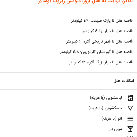
اماکن نزدیک به هتل آزورا دلوکس ریزوت آوسالار
فاصله هتل تا پارک طبیعت: ۱٫۴ کیلومتر
فاصله هتل تا بازار نوا: ۶ کیلومتر
فاصله هتل تا شهر تاریخی آلاره: ۶ کیلومتر
فاصله هتل تا گورستان کارابورون: ۱۱٫۸ کیلومتر
فاصله هتل تا بازار بزرگ آلاره: ۱۲ کیلومتر
امکانات هتل
local_laundry_service
لباسشویی (با هزینه)
details
خشکشویی (با هزینه)
menu
اتو (با هزینه)
local_bar
مینی بار