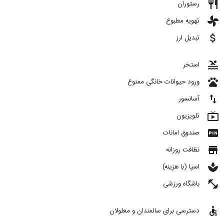
restaurant
رستوران
toys
تهویه مطبوع
attach_money
تبدیل ارز
pool
استخر
pets
ورود حیوانات خانگی ممنوع
import_export
آسانسور
live_tv
تلویزیون
fiber_pin
صندوق امانات
store
نظافت روزانه
spa
اسپا (با هزینه)
fitness_center
باشگاه ورزشی
accessible
دسترسی برای سالمندان و معلولان