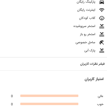
directions_car
پارکینگ رایگان
wifi
اینترنت رایگان
child_care
کلاب کودکان
pool
استخر سرپوشیده
pool
استخر رو باز
beach_access
ساحل خصوصی
pool
پارک آبی
فیلتر نظرات کاربران
امتیاز کاربران
عالی
0
خوب
0