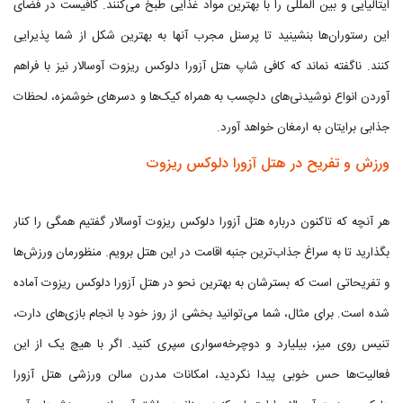
ایتالیایی و بین المللی را با بهترین مواد غذایی طبخ می‌کنند. کافیست در فضای
این رستوران‌ها بنشینید تا پرسنل مجرب آنها به بهترین شکل از شما پذیرایی
کنند. ناگفته نماند که کافی شاپ هتل آزورا دلوکس ریزوت آوسالار نیز با فراهم
آوردن انواع نوشیدنی‌های دلچسب به همراه کیک‌ها و دسرهای خوشمزه، لحظات
جذابی برایتان به ارمغان خواهد آورد.
ورزش و تفریح در هتل آزورا دلوکس ریزوت
هر آنچه که تاکنون درباره هتل آزورا دلوکس ریزوت آوسالار گفتیم همگی را کنار
بگذارید تا به سراغ جذاب‌ترین جنبه اقامت در این هتل برویم. منظورمان ورزش‌ها
و تفریحاتی است که بسترشان به بهترین نحو در هتل آزورا دلوکس ریزوت آماده
شده است. برای مثال، شما می‌توانید بخشی از روز خود با انجام بازی‌های دارت،
تنیس روی میز، بیلیارد و دوچرخه‌سواری سپری کنید. اگر با هیچ یک از این
فعالیت‌ها حس خوبی پیدا نکردید، امکانات مدرن سالن ورزشی هتل آزورا