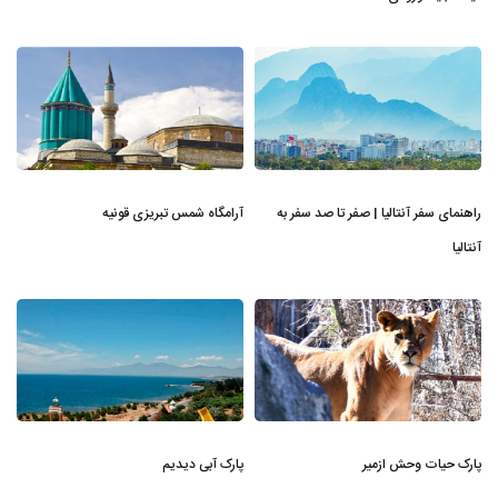
راهنمای سفر آنتالیا | صفر تا صد سفر به
آرامگاه شمس تبریزی قونیه
آنتالیا
پارک حیات وحش ازمیر
پارک آبی دیدیم