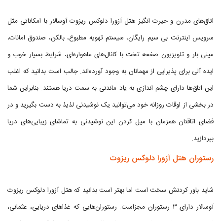
اتاق‌های مدرن و حیرت انگیز هتل آزورا دلوکس ریزوت آوسالار با امکاناتی مثل
سرویس اینترنت بی سیم رایگان، سیستم تهویه مطبوع، بالکن، صندوق امانات،
مینی بار و تلویزیون صفحه تخت با کانال‌های ماهواره‌ای، شرایط بسیار خوب و
ایده آلی برای پذیرایی از مهمانان به وجود آورده‌اند. جالب است بدانید که اغلب
این اتاق‌ها دارای چشم اندازی به یاد ماندنی به سمت دریا هستند. بنابراین شما
در بخشی از اوقات روزانه خود می‌توانید یک نوشیدنی لذیذ به دست بگیرید و در
فضای اتاقتان همزمان با میل کردن این نوشیدنی به تماشای زیبایی‌های دریا
بپردازید.
رستوران هتل آزورا دلوکس ریزوت
شاید باور کردنش سخت است اما بهتر است بدانید که هتل آزورا دلوکس ریزوت
آوسالار دارای ۳ رستوران مجزاست. رستوران‌هایی که غذاهای دریایی، عثمانی،