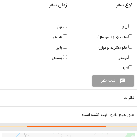
نوع سفر
زمان سفر
زوج
بهار
خانواده(فرزند خردسال)
تابستان
خانواده(فرزند نوجوان)
پاییز
دوستان
زمستان
تنها
ثبت نظر
rate_review
نظرات
هنوز هیچ نظری ثبت نشده است