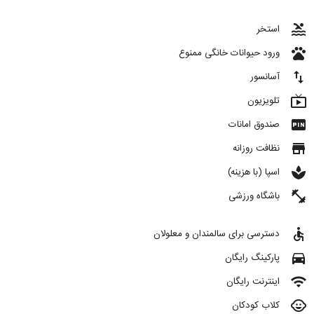
pool
استخر
pets
ورود حیوانات خانگی ممنوع
import_export
آسانسور
live_tv
تلویزیون
fiber_pin
صندوق امانات
store
نظافت روزانه
spa
اسپا (با هزینه)
fitness_center
باشگاه ورزشی
accessible
دسترسی برای سالمندان و معلولان
directions_car
پارکینگ رایگان
wifi
اینترنت رایگان
child_care
کلاب کودکان