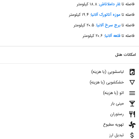
فاصله تا
غار داملاتاش
: ۱۸.۸ کیلومتر
فاصله تا
موزه آتاتورک آلانیا
: ۱۹.۴ کیلومتر
فاصله تا
برج سرخ آلانیا
: ۲۰.۵ کیلومتر
فاصله تا
قلعه آلانیا
: ۲۰.۶ کیلومتر
امکانات هتل
local_laundry_service
لباسشویی (با هزینه)
details
خشکشویی (با هزینه)
menu
اتو (با هزینه)
local_bar
مینی بار
restaurant
رستوران
toys
تهویه مطبوع
attach_money
تبدیل ارز