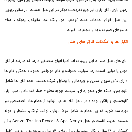
ها لذت ببرید. کلاب بازی کودکان، کلوب شبانه، بولینگ، تنیس روی میز، بیلیارد،
زمین بازی، اتاق بازی نیز جزو تفریحات دیگر در این هتل هستند. در سالن زیبایی
این هتل انواع خدمات مانند کوتاهی مو، رنگ مو، مانیکور، پدیکور، انواع
ماساژهای صورت و بدن انجام می گیرند.
اتاق ها و امکانات اتاق های هتل
اتاق های هتل سنزا د این ریزورت اند اسپا انواع مختلفی دارند که عبارتند از اتاق
دوبل یا توئين استاندارد، سوئيت خانواده و اتاق دولوکس خانواده. همگی اتاق ها
دارای دکوراسیون مدرن و چیدمانی با وسایل شیک هستند. همه اتاق ها شامل
تلویزیون، شبکه های ماهواره ای، سیستم تهویه مطبوع هوا، کمدلباس، مینی بار،
گاوصندوق و بالکن بوده و در داخل اتاق ها می توانید از حمام های اختصاصی نیز
بهره مند شوید که این حمام ها شامل دوش، وان، توالت فرنگی، سشوار و حوله
هستند. هزینه اقامت در هتل Senza The Inn Resort & Spa Alanya برای
کودکان تا ۱۲ سال رایگان بوده ولی برای بالای ۱۳ سال باید هزینه را به طور کامل