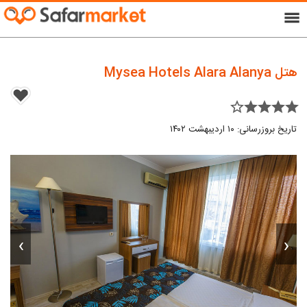
menu
هتل Mysea Hotels Alara Alanya
star_border star star star star
تاریخ بروزرسانی: ۱۰ اردیبهشت ۱۴۰۲
›
‹