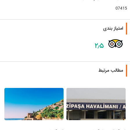
07415
امتیاز بندی
۲٫۵
مطالب مرتبط