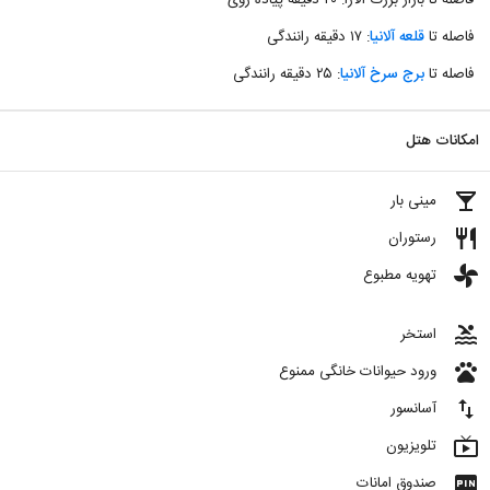
فاصله تا بازار بزرگ آلارا: ۲۰ دقیقه پیاده روی
فاصله تا
قلعه آلانیا
: ۱۷ دقیقه رانندگی
فاصله تا
برج سرخ آلانیا
: ۲۵ دقیقه رانندگی
امکانات هتل
local_bar
مینی بار
restaurant
رستوران
toys
تهویه مطبوع
pool
استخر
pets
ورود حیوانات خانگی ممنوع
import_export
آسانسور
live_tv
تلویزیون
fiber_pin
صندوق امانات