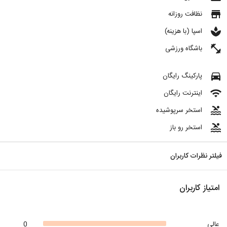
store
نظافت روزانه
spa
اسپا (با هزینه)
fitness_center
باشگاه ورزشی
directions_car
پارکینگ رایگان
wifi
اینترنت رایگان
pool
استخر سرپوشیده
pool
استخر رو باز
فیلتر نظرات کاربران
امتیاز کاربران
عالی
0