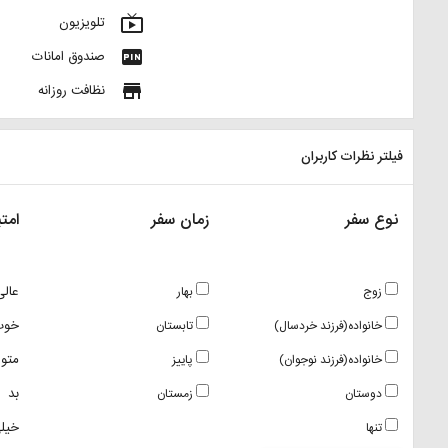
live_tv
تلویزیون
fiber_pin
صندوق امانات
store
نظافت روزانه
فیلتر نظرات کاربران
نوع سفر
زمان سفر
امتی
عالی
زوج
بهار
خوب
خانواده(فرزند خردسال)
تابستان
متو
خانواده(فرزند نوجوان)
پاییز
بد
دوستان
زمستان
خیلی
تنها