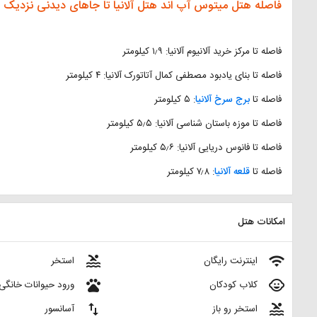
فاصله هتل میتوس آپ اند هتل آلانیا تا جاهای دیدنی نزدیک
فاصله تا مرکز خرید آلانیوم آلانیا: ۱٫۹ کیلومتر
فاصله تا بنای یادبود مصطفی کمال آتاتورک آلانیا: ۴ کیلومتر
فاصله تا
برج سرخ آلانیا
: ۵ کیلومتر
فاصله تا موزه باستان شناسی آلانیا: ۵٫۵ کیلومتر
فاصله تا فانوس دریایی آلانیا: ۵٫۶ کیلومتر
فاصله تا
قلعه آلانیا
: ۷٫۸ کیلومتر
امکانات هتل
pool
wifi
اینترنت رایگان
استخر
pets
child_care
کلاب کودکان
ورود حیوانات خانگی
import_export
pool
استخر رو باز
آسانسور