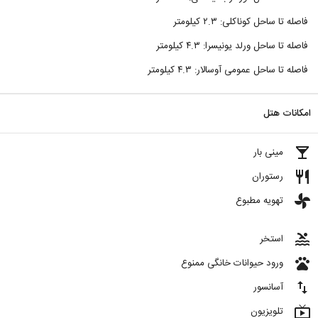
فاصله تا ساحل کوناکلی: ۲.۳ کیلومتر
فاصله تا ساحل ورلد یونیسرا: ۴.۳ کیلومتر
فاصله تا ساحل عمومی آوسالار: ۴.۳ کیلومتر
امکانات هتل
local_bar
مینی بار
restaurant
رستوران
toys
تهویه مطبوع
pool
استخر
pets
ورود حیوانات خانگی ممنوع
import_export
آسانسور
live_tv
تلویزیون