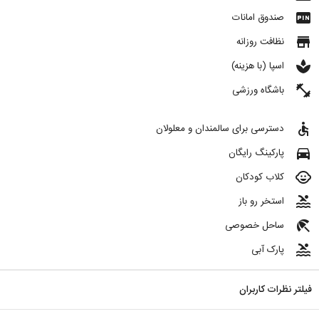
fiber_pin
صندوق امانات
store
نظافت روزانه
spa
اسپا (با هزینه)
fitness_center
باشگاه ورزشی
accessible
دسترسی برای سالمندان و معلولان
directions_car
پارکینگ رایگان
child_care
کلاب کودکان
pool
استخر رو باز
beach_access
ساحل خصوصی
pool
پارک آبی
فیلتر نظرات کاربران