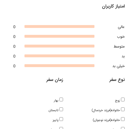
امتیاز کاربران
عالی
0
خوب
0
متوسط
0
بد
0
خیلی بد
0
نوع سفر
زمان سفر
زوج
بهار
خانواده(فرزند خردسال)
تابستان
خانواده(فرزند نوجوان)
پاییز