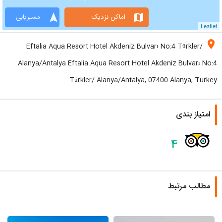
navigation
map
اماکن نزدیک
مسیریابی
Leaflet
location_on
Eftalia Aqua Resort Hotel Akdeniz Bulvarı No:4 Türkler/
Alanya/Antalya Eftalia Aqua Resort Hotel Akdeniz Bulvarı No:4
Türkler/ Alanya/Antalya, 07400 Alanya, Turkey
امتیاز بندی
۴
مطالب مرتبط