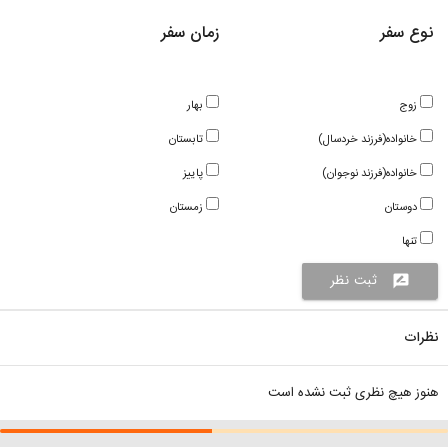
نوع سفر
زمان سفر
زوج
بهار
خانواده(فرزند خردسال)
تابستان
خانواده(فرزند نوجوان)
پاییز
دوستان
زمستان
تنها
ثبت نظر
rate_review
نظرات
هنوز هیچ نظری ثبت نشده است