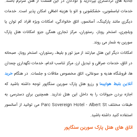
جاذبه های گردشگری بپردازید و کودکان در این قسمت از هتل سرگرم باشند.
خدمات لباسشویی، خشکشویی و اتو با هزینه اضافی امکان پذیر است. خدمات
دیگری مانند پارکینگ، آسانسور، اتاق خانوادگی، امکانات ویژه افراد کم توان یا
ویلچری، استخر روباز، رستوران، مرکز تجاری همگی جزو امکانات هتل پارک
سورین به شمار می روند.
امکانات دیگر این هتل عبارتند از میز تور و بلیط، رستوران، استخر روباز، صبحانه
در اتاق، خدمات صرافی و تبدیل ارز، مرکز تناسب اندام، خدمات نگهداری چمدان
ها، فروشگاه هدیه و سوغاتی، اتاق مخصوص ملاقات و جلسات. در هنگام
خرید
آنلاین بلیط هواپیما
و رزرو هتل پارک سورین سنگاپور توجه داشته باشید که
اجازه بردن حیوانات را به داخل این هتل ندارید. همچنین برای دسترسی به
طبقات مختلف Parc Sovereign Hotel - Albert St می توانید از آسانسور
استفاده کنید داشته باشید.
اتاق های هتل پارک سورین سنگاپور