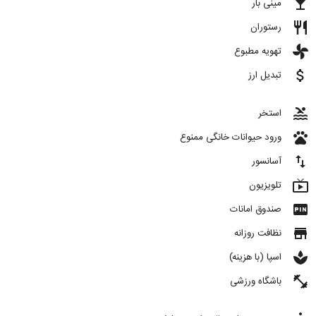
local_bar
مینی بار
restaurant
رستوران
toys
تهویه مطبوع
attach_money
تبدیل ارز
pool
استخر
pets
ورود حیوانات خانگی ممنوع
import_export
آسانسور
live_tv
تلویزیون
fiber_pin
صندوق امانات
store
نظافت روزانه
spa
اسپا (با هزینه)
fitness_center
باشگاه ورزشی