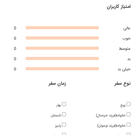
امتیاز کاربران
عالی
0
خوب
0
متوسط
0
بد
0
خیلی بد
0
نوع سفر
زمان سفر
زوج
بهار
خانواده(فرزند خردسال)
تابستان
خانواده(فرزند نوجوان)
پاییز