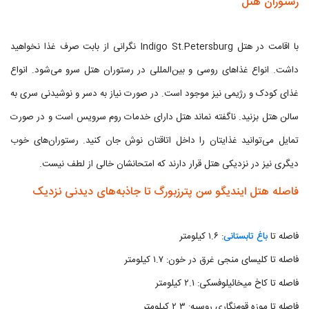
رستوران هتل
با اقامت در هتل Indigo St.Petersburg نگرانی از بابت صرف غذا نخواهید
داشت. انواع غذاهای روسی و بین‌المللی در رستوران هتل سرو می‌شود. انواع
غذای کودک و رژیمی نیز موجود است. در صورت نیاز به دسر و نوشیدنی سری به
سالن هتل بزنید. ناگفته نماند هتل دارای خدمات روم سرویس است و در صورت
تمایل می‌توانید غذایتان را داخل اتاقتان نوش جان کنید. رستوران‌های خوب
دیگری نیز در نزدیکی هتل قرار دارند که امتحانشان خالی از لطف نیست.
فاصله هتل ایندیگو سن پترزبورگ تا جاذبه‌های دیدنی نزدیک
فاصله تا
باغ تابستانی
: ۱.۶ کیلومتر
فاصله تا کلیسای منجی غرق در خون: ۱.۷ کیلومتر
فاصله تا کاخ میخائیلوفسکی: ۲.۱ کیلومتر
فاصله تا موزه قوم‌نگاری روسیه: ۲.۳ کیلومتر