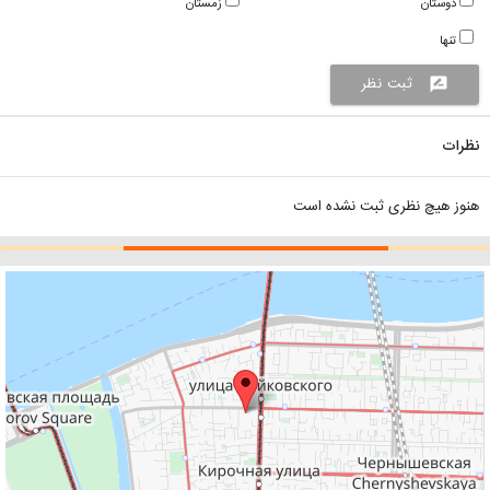
دوستان
زمستان
تنها
ثبت نظر
rate_review
نظرات
هنوز هیچ نظری ثبت نشده است