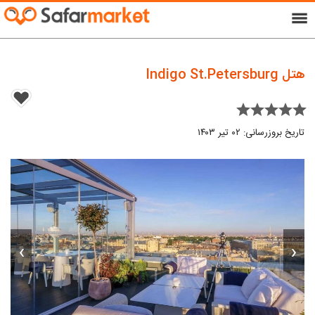
menu
هتل Indigo St.Petersburg
star star star star star
تاریخ بروزرسانی: ۰۲ تیر ۱۴۰۳
›
‹