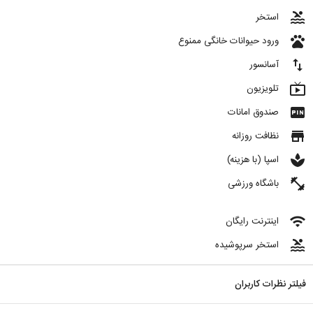
pool
استخر
pets
ورود حیوانات خانگی ممنوع
import_export
آسانسور
live_tv
تلویزیون
fiber_pin
صندوق امانات
store
نظافت روزانه
spa
اسپا (با هزینه)
fitness_center
باشگاه ورزشی
wifi
اینترنت رایگان
pool
استخر سرپوشیده
فیلتر نظرات کاربران