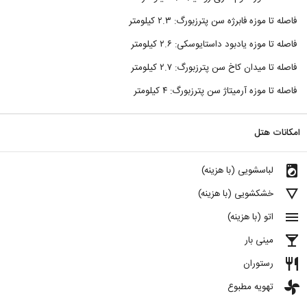
فاصله تا موزه فابرژه سن پترزبورگ: ۲.۳ کیلومتر
فاصله تا موزه یادبود داستایوسکی: ۲.۶ کیلومتر
فاصله تا میدان کاخ سن پترزبورگ: ۲.۷ کیلومتر
فاصله تا موزه آرمیتاژ سن پترزبورگ: ۴ کیلومتر
امکانات هتل
local_laundry_service
لباسشویی (با هزینه)
details
خشکشویی (با هزینه)
menu
اتو (با هزینه)
local_bar
مینی بار
restaurant
رستوران
toys
تهویه مطبوع