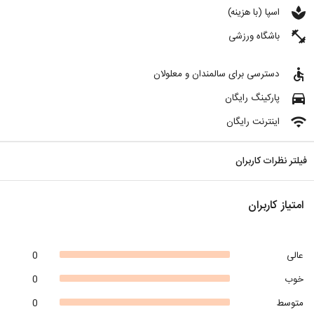
spa
اسپا (با هزینه)
fitness_center
باشگاه ورزشی
accessible
دسترسی برای سالمندان و معلولان
directions_car
پارکینگ رایگان
wifi
اینترنت رایگان
فیلتر نظرات کاربران
امتیاز کاربران
عالی
0
خوب
0
متوسط
0