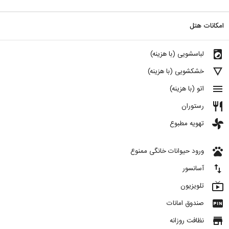
امکانات هتل
local_laundry_service
لباسشویی (با هزینه)
details
خشکشویی (با هزینه)
menu
اتو (با هزینه)
restaurant
رستوران
toys
تهویه مطبوع
pets
ورود حیوانات خانگی ممنوع
import_export
آسانسور
live_tv
تلویزیون
fiber_pin
صندوق امانات
store
نظافت روزانه