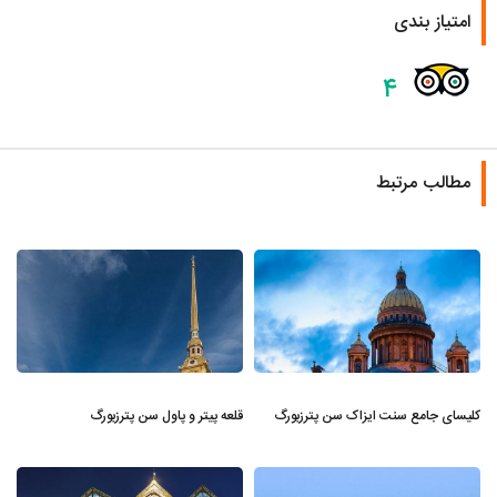
امتیاز بندی
۴
مطالب مرتبط
کلیسای جامع سنت ایزاک سن پترزبورگ
قلعه پیتر و پاول سن پترزبورگ