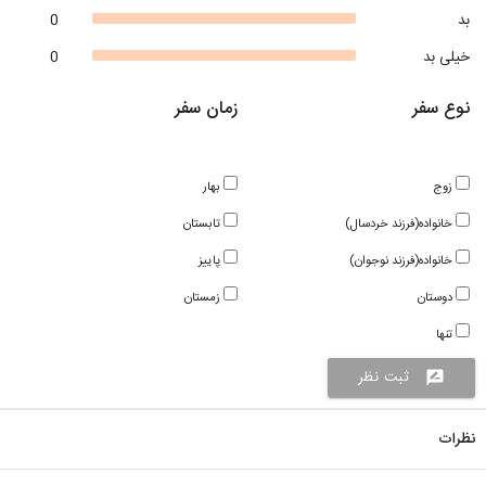
بد
0
خیلی بد
0
نوع سفر
زمان سفر
زوج
بهار
خانواده(فرزند خردسال)
تابستان
خانواده(فرزند نوجوان)
پاییز
دوستان
زمستان
تنها
ثبت نظر
rate_review
نظرات