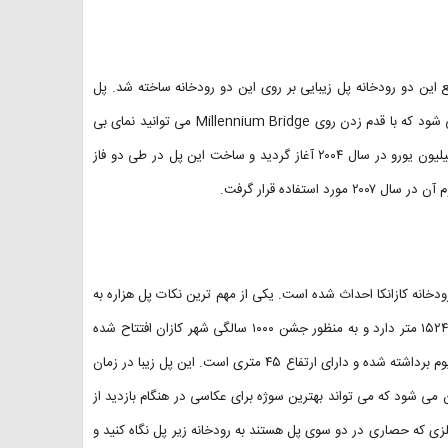
طع این دو رودخانه پل زیبایی بر روی این دو رودخانه ساخته شد. پل
هزاراه کازان به عنوان یکی از زیباترین جاذبه های گردشگری شهر محسوب می شود که با قدم زدن روی Millennium Bridge می توانید نمای بی
نظیری از شهر کازان را تماشا کنید. ساخت پل هزاره با بودجه ای بالغ بر ۹۴ میلیون یورو در سال ۲۰۰۴ آغاز گردید و ساخت این پل در طی دو فاز
دخانه کازانکا احداث شده است. یکی از مهم ترین نکات پل هزاره به
عنوان پل کابلی بلندترین پل در شهر کازان شناخته شده است و طولی تقریبا ۱۵۲۴ متر دارد و به منظور جشن ۱۰۰۰ سالگی شهر کازان افتتاح شده
است. شکل حرف انگلیسی M در این پل از حرف اول اسم این پل به نام میلینیوم برداشته شده و دارای ارتفاع ۴۵ متری است. این پل زیبا در زمان
 روشن می شود و حرف M در آن بیشتر نمایان می شود که می تواند بهترین سوژه برای عکاسی در هنگام بازدید از
 فلزی که حصاری در دو سوی پل هستند به رودخانه زیر پل نگاه کنید و