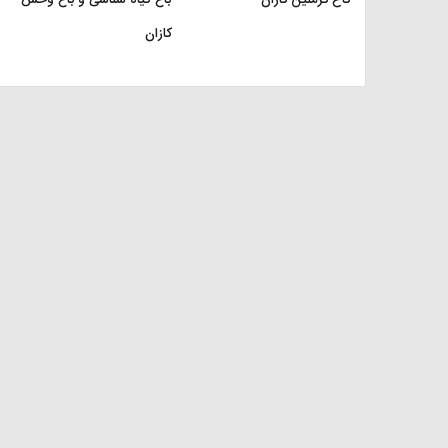
کاخ کرملین کازان
باغ گیاه شناسی و باغ وحش
کازان