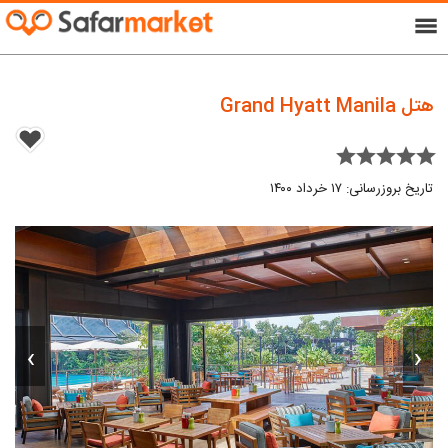
menu
هتل Grand Hyatt Manila
star star star star star
تاریخ بروزرسانی: ۱۷ خرداد ۱۴۰۰
›
‹