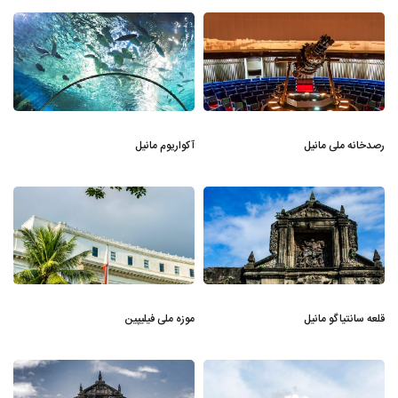
رصدخانه ملی مانیل
آکواریوم مانیل
قلعه سانتیاگو مانیل
موزه ملی فیلیپین