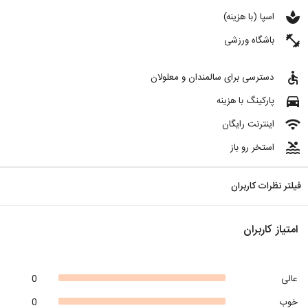
spa
اسپا (با هزینه)
fitness_center
باشگاه ورزشی
accessible
دسترسی برای سالمندان و معلولان
directions_car
پارکینگ با هزینه
wifi
اینترنت رایگان
pool
استخر رو باز
فیلتر نظرات کاربران
امتیاز کاربران
عالی
0
خوب
0