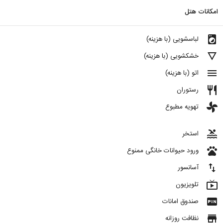
امکانات هتل
local_laundry_service
لباسشویی (با هزینه)
details
خشکشویی (با هزینه)
menu
اتو (با هزینه)
restaurant
رستوران
toys
تهویه مطبوع
pool
استخر
pets
ورود حیوانات خانگی ممنوع
import_export
آسانسور
live_tv
تلویزیون
fiber_pin
صندوق امانات
store
نظافت روزانه