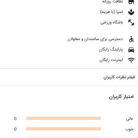
store
نظافت روزانه
spa
اسپا (با هزینه)
fitness_center
باشگاه ورزشی
accessible
دسترسی برای سالمندان و معلولان
directions_car
پارکینگ رایگان
wifi
اینترنت رایگان
فیلتر نظرات کاربران
امتیاز کاربران
عالی
0
خوب
0