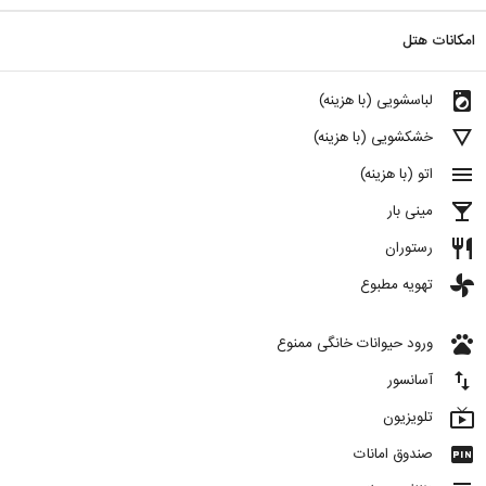
امکانات هتل
local_laundry_service
لباسشویی (با هزینه)
details
خشکشویی (با هزینه)
menu
اتو (با هزینه)
local_bar
مینی بار
restaurant
رستوران
toys
تهویه مطبوع
pets
ورود حیوانات خانگی ممنوع
import_export
آسانسور
live_tv
تلویزیون
fiber_pin
صندوق امانات