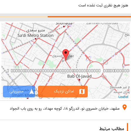
هنوز هیچ نظری ثبت نشده است
navigation
map
اماکن نزدیک
مسیریابی
Leaflet
location_on
مشهد، خیابان خسروی نو، اندرزگو ۱۸، کوچه مهداد، رو به روی باب الجواد
مطالب مرتبط