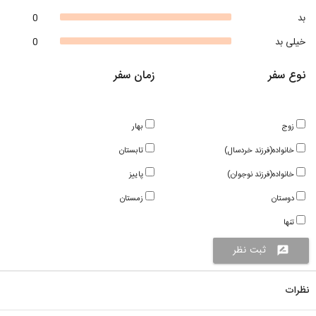
بد
0
خیلی بد
0
نوع سفر
زمان سفر
زوج
بهار
خانواده(فرزند خردسال)
تابستان
خانواده(فرزند نوجوان)
پاییز
دوستان
زمستان
تنها
ثبت نظر
rate_review
نظرات