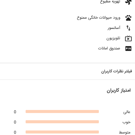
toys
تهویه مطبوع
pets
ورود حیوانات خانگی ممنوع
import_export
آسانسور
live_tv
تلویزیون
fiber_pin
صندوق امانات
فیلتر نظرات کاربران
امتیاز کاربران
عالی
0
خوب
0
متوسط
0