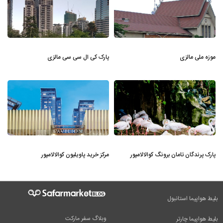
موزه ملی مالزی
پارک کی ال سی سی مالزی
پارک پرندگان تامان برونگ کوالالامپور
مرکز خرید پاویلیون کوالالامپور
بلیط هواپیما استانبول
وبلاگ سفر مارکت
بلیط هواپیما چارتر