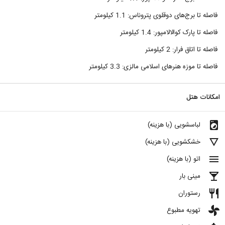
فاصله تا برج‌های دوقلوی پتروناس: 1.1 کیلومتر
فاصله تا پارک کوالالامپور: 1.4 کیلومتر
فاصله تا اتاق فرار: 2 کیلومتر
فاصله تا موزه هنرهای اسلامی مالزی: 3.3 کیلومتر
امکانات هتل
local_laundry_service
لباسشویی (با هزینه)
details
خشکشویی (با هزینه)
menu
اتو (با هزینه)
local_bar
مینی بار
restaurant
رستوران
toys
تهویه مطبوع