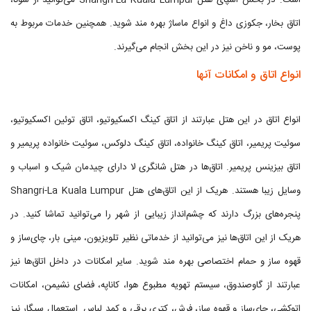
است. در بخش اسپای هتل Shangri-La Kuala Lumpur می‌توانید از سونا،
اتاق بخار، جکوزی داغ و انواع ماساژ بهره مند شوید. همچنین خدمات مربوط به
پوست، مو و ناخن نیز در این بخش انجام می‌گیرند.
انواع اتاق و امکانات آنها
انواع اتاق در این هتل عبارتند از اتاق کینگ اکسکیوتیو، اتاق توئین اکسکیوتیو،
سوئیت پریمیر، اتاق کینگ خانواده، اتاق کینگ دلوکس، سوئیت خانواده پریمیر و
اتاق بیزینس پریمیر. اتاق‌ها در هتل شانگری لا دارای چیدمان شیک و اسباب و
وسایل زیبا هستند. هریک از این اتاق‌های هتل Shangri-La Kuala Lumpur
پنجره‌های بزرگ دارند که چشم‌انداز زیبایی از شهر را می‌توانید تماشا کنید. در
هریک از این اتاق‌ها نیز می‌توانید از خدماتی نظیر تلویزیون، مینی بار، چای‌ساز و
قهوه ساز و حمام اختصاصی بهره مند شوید. سایر امکانات در داخل اتاق‌ها نیز
عبارتند از گاوصندوق، سیستم تهویه مطبوع هوا، کاناپه، فضای نشیمن، امکانات
اتوکشی، چای‌ساز و قهوه ساز، فرش، کتری برقی و کمد لباس. استعمال سیگار نیز