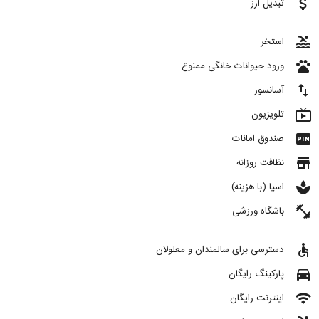
attach_money
تبدیل ارز
pool
استخر
pets
ورود حیوانات خانگی ممنوع
import_export
آسانسور
live_tv
تلویزیون
fiber_pin
صندوق امانات
store
نظافت روزانه
spa
اسپا (با هزینه)
fitness_center
باشگاه ورزشی
accessible
دسترسی برای سالمندان و معلولان
directions_car
پارکینگ رایگان
wifi
اینترنت رایگان