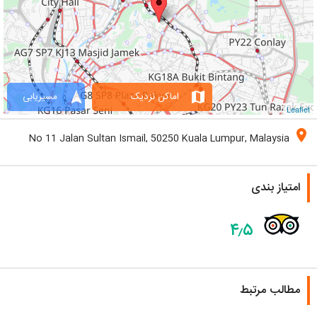
navigation
map
اماکن نزدیک
مسیریابی
Leaflet
location_on
No 11 Jalan Sultan Ismail, 50250 Kuala Lumpur, Malaysia
امتیاز بندی
۴٫۵
مطالب مرتبط