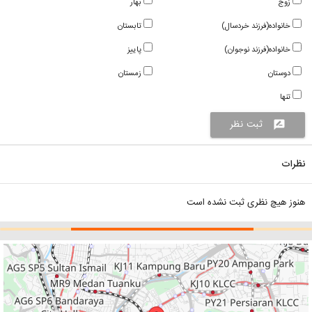
زوج
بهار
خانواده(فرزند خردسال)
تابستان
خانواده(فرزند نوجوان)
پاییز
دوستان
زمستان
تنها
ثبت نظر
rate_review
نظرات
هنوز هیچ نظری ثبت نشده است