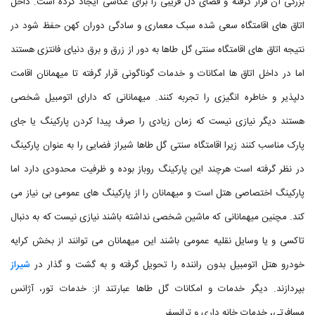
بزرگی آن قرار گرفته و فضای دل فریبی را برای عکاسی ایجاد کرده است. داخل
اتاق های اقامتگاه سعی شده سبک معماری و سادگی دوران کهن حفظ شود در
نتیجه اتاق های اقامتگاه سنتی گل طاها به دور از زرق و برق دنیای فانتزی هستند
اما در داخل اتاق ها امکانات و خدمات گوناگونی قرار گرفته تا میهمانان اقامت
دلپذیر و خاطره انگیزی را تجربه کنند. میهمانانی که دارای اتومبیل شخصی
هستند دیگر نیازی نیست که زمان زیادی را صرف پیدا کردن پارکینگ یا جای
پارک مناسب کنند زیرا اقامتگاه سنتی گل طاها شیراز فضایی را به عنوان پارکینگ
در نظر گرفته است هرچند این پارکینگ روباز بوده و ظرفیت محدودی دارد اما
پارکینگ اختصاصی هتل است و میهمانان را از پارکینگ های عمومی بی نیاز می
کند. مچنین میهمانانی که ماشین شخصی نداشته باشند نیازی نیست که به دنبال
تاکسی و یا وسایل نقلیه عمومی باشند این میهمانان می توانند از بخش کرایه
خودرو هتل اتومبیل بدون راننده را تحویل گرفته و به گشت و گذار در
شیراز
بپردازند. دیگر خدمات و امکانات گل طاها عبارتند از: خدمات تور، آژانس
مسافرتی، خدمات خانه داری و ترانسفر.