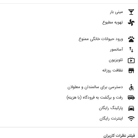
local_bar
مینی بار
toys
تهویه مطبوع
pets
ورود حیوانات خانگی ممنوع
import_export
آسانسور
live_tv
تلویزیون
store
نظافت روزانه
accessible
دسترسی برای سالمندان و معلولان
airport_shuttle
رفت و برگشت به فرودگاه (با هزینه)
directions_car
پارکینگ رایگان
wifi
اینترنت رایگان
فیلتر نظرات کاربران