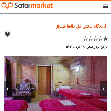
menu
اقامتگاه سنتی گل طاها شیراز
star_border star_border star_border star_border star
تاریخ بروزرسانی: ۲۸ مرداد ۱۴۰۳
›
‹