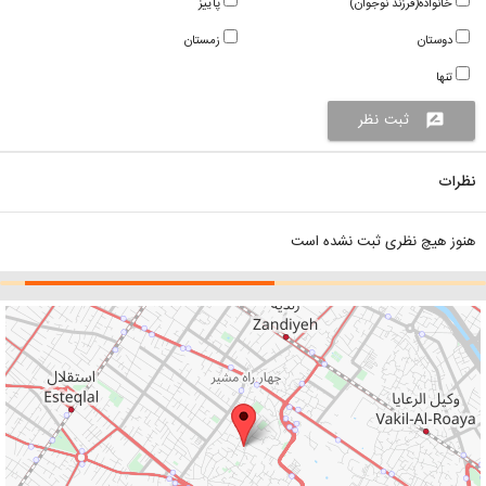
خانواده(فرزند نوجوان)
پاییز
دوستان
زمستان
تنها
ثبت نظر
rate_review
نظرات
هنوز هیچ نظری ثبت نشده است