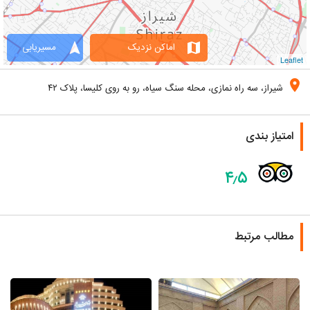
navigation
map
اماکن نزدیک
مسیریابی
Leaflet
location_on
شیراز، سه راه نمازی، محله سنگ سیاه، رو به روی کلیسا، پلاک ۴۲
امتیاز بندی
۴٫۵
مطالب مرتبط