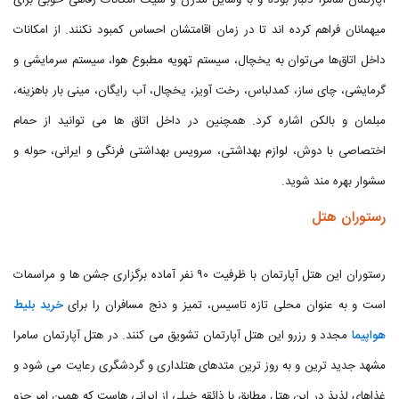
آپارتمان سامرا دلباز بوده و با وسایل مدرن و شیک امکانات رفاهی خوبی برای
میهمانان فراهم کرده اند تا در زمان اقامتشان احساس کمبود نکنند. از امکانات
داخل اتاق‌ها می‌توان به یخچال، سیستم تهویه مطبوع هوا، سیستم سرمایشی و
گرمایشی، چای ساز، کمدلباس، رخت آویز، یخچال، آب رایگان، مینی بار باهزینه،
مبلمان و بالکن اشاره کرد. همچنین در داخل اتاق ها می توانید از حمام
اختصاصی با دوش، لوازم بهداشتی، سرویس بهداشتی فرنگی و ایرانی، حوله و
سشوار بهره مند شوید.
رستوران هتل
رستوران این هتل آپارتمان با ظرفیت ۹۰ نفر آماده برگزاری جشن ها و مراسمات
است و به عنوان محلی تازه تاسیس، تمیز و دنج مسافران را برای
خرید بلیط
هواپیما
مجدد و رزرو این هتل آپارتمان تشویق می کنند. در هتل آپارتمان سامرا
مشهد جدید ترین و به روز ترین متدهای هتلداری و گردشگری رعایت می شود و
غذاهای لذیذ در این هتل مطابق با ذائقه خیلی از ایرانی هاست که همین امر جزو