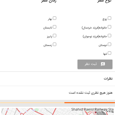
نوع سفر
زمان سفر
زوج
بهار
خانواده(فرزند خردسال)
تابستان
خانواده(فرزند نوجوان)
پاییز
دوستان
زمستان
تنها
ثبت نظر
rate_review
نظرات
هنوز هیچ نظری ثبت نشده است