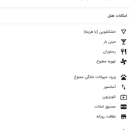
امکانات هتل
details
خشکشویی (با هزینه)
local_bar
مینی بار
restaurant
رستوران
toys
تهویه مطبوع
pets
ورود حیوانات خانگی ممنوع
import_export
آسانسور
live_tv
تلویزیون
fiber_pin
صندوق امانات
store
نظافت روزانه