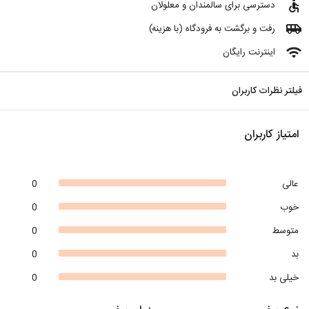
accessible
دسترسی برای سالمندان و معلولان
airport_shuttle
رفت و برگشت به فرودگاه (با هزینه)
wifi
اینترنت رایگان
فیلتر نظرات کاربران
امتیاز کاربران
عالی
0
خوب
0
متوسط
0
بد
0
خیلی بد
0