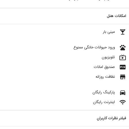
امکانات هتل
local_bar
مینی بار
pets
ورود حیوانات خانگی ممنوع
live_tv
تلویزیون
fiber_pin
صندوق امانات
store
نظافت روزانه
directions_car
پارکینگ رایگان
wifi
اینترنت رایگان
فیلتر نظرات کاربران