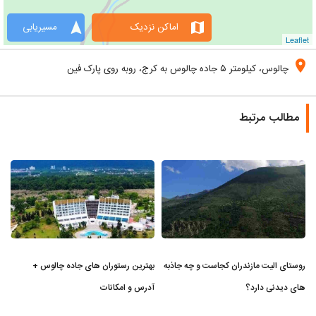
navigation
map
اماکن نزدیک
مسیریابی
Leaflet
location_on
چالوس، کیلومتر ۵ جاده چالوس به کرج، روبه روی پارک فین
مطالب مرتبط
روستای الیت مازندران کجاست و چه جاذبه
بهترین رستوران های جاده چالوس +
های دیدنی دارد؟
آدرس و امکانات