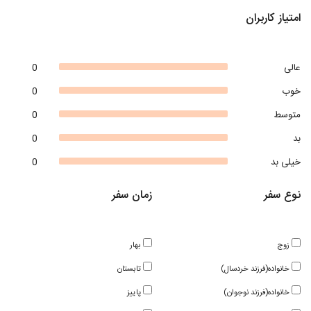
امتیاز کاربران
عالی
0
خوب
0
متوسط
0
بد
0
خیلی بد
0
نوع سفر
زمان سفر
زوج
بهار
خانواده(فرزند خردسال)
تابستان
خانواده(فرزند نوجوان)
پاییز