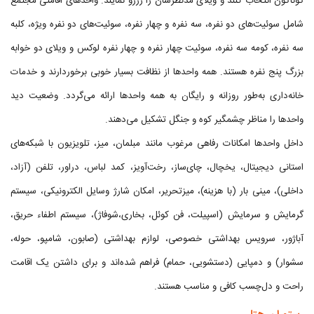
گوناگون انتخاب کنند و ویلای مدنظرشان را رزرو نمایند. واحدهای اقامتی مجتمع
شامل سوئیت‌های دو نفره، سه نفره و چهار نفره، سوئیت‌های دو نفره ویژه، کلبه
سه نفره، کومه سه نفره، سوئیت چهار نفره و چهار نفره لوکس و ویلای دو خوابه
بزرگ پنج نفره هستند. همه واحدها از نظافت بسیار خوبی برخوردارند و خدمات
خانه‌داری به‌طور روزانه و رایگان به همه واحدها ارائه می‌گردد. وضعیت دید
واحدها را مناظر چشمگیر کوه و جنگل تشکیل می‌دهند.
داخل واحدها امکانات رفاهی مرغوب مانند مبلمان، میز، تلویزیون با شبکه‌های
استانی دیجیتال، یخچال، چای‌ساز، رخت‌آویز، کمد لباس، دراور، تلفن (آزاد،
داخلی)، مینی بار (با هزینه)، میزتحریر، امکان شارژ وسایل الکترونیکی، سیستم
گرمایش و سرمایش (اسپیلت، فن کوئل، بخاری،شوفاژ)، سیستم اطفاء حریق،
آباژور، سرویس بهداشتی خصوصی، لوازم بهداشتی (صابون، شامپو، حوله،
سشوار) و دمپایی (دستشویی، حمام) فراهم شده‌اند و برای داشتن یک اقامت
راحت و دل‌چسب کافی و مناسب هستند.