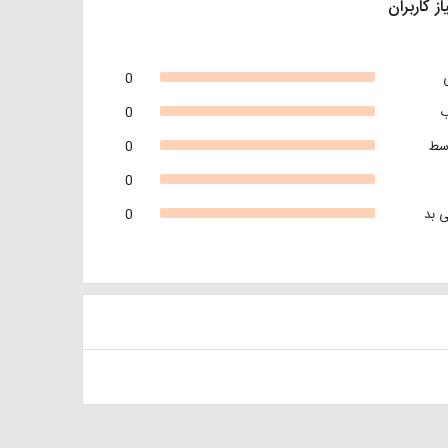
از کاربران
0
0
سط
0
0
 بد
0