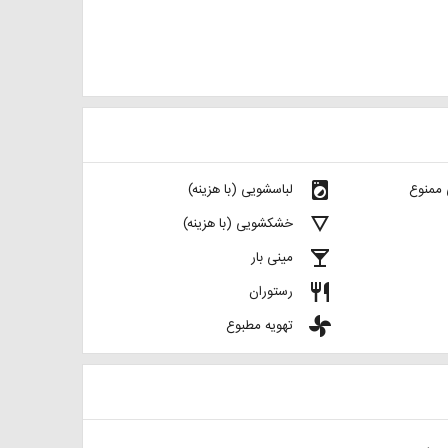
local_laundry_service
 ممنوع
لباسشویی (با هزینه)
details
خشکشویی (با هزینه)
local_bar
مینی بار
restaurant
رستوران
toys
تهویه مطبوع