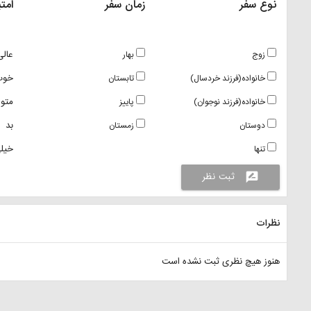
نوع سفر
زمان سفر
امتی
عالی
زوج
بهار
خوب
خانواده(فرزند خردسال)
تابستان
متو
خانواده(فرزند نوجوان)
پاییز
بد
دوستان
زمستان
خیلی
تنها
ثبت نظر
rate_review
نظرات
هنوز هیچ نظری ثبت نشده است