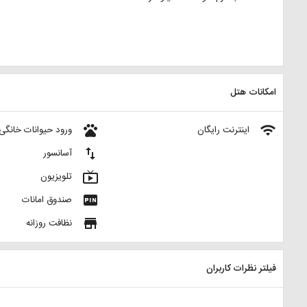
امکانات هتل
pets
wifi
اینترنت رایگان
ورود حیوانات خانگی
import_export
آسانسور
live_tv
تلویزیون
fiber_pin
صندوق امانات
store
نظافت روزانه
فیلتر نظرات کاربران