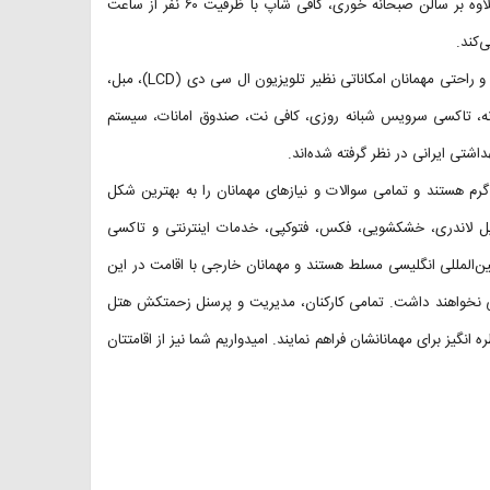
الی ۹:۳۰ صبحانه‌شان را در این مکان صرف کنند. همچنین، در طبقه اول علاوه بر سالن صبحانه خوری، کافی شاپ با ظرفیت ۶۰ نفر از ساعت
در لابی کوچک هتل ایران بندرعباس که ظرفیت ۱۰ نفر را دارد، جهت آسایش و راحتی مهمانان امکاناتی نظیر تلویزیون ال سی دی (LCD)، مبل،
انه، تاکسی سرویس شبانه روزی، کافی نت، صندوق امانات، سیستم
تی ایرانی در نظر گرفته شده‌اند.
م هستند و تمامی سوالات و نیازهای مهمانان را به بهترین شکل
یل لاندری، خشکشویی، فکس، فتوکپی، خدمات اینترنتی و تاکسی
 به زبان بین‌المللی انگلیسی مسلط هستند و مهمانان خارجی با اقامت در این
لی نخواهند داشت. تمامی کارکنان، مدیریت و پرسنل زحمتکش هتل
انگیز برای مهمانانشان فراهم نمایند. امیدواریم شما نیز از اقامتتان