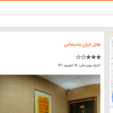
هتل ایران بندرعباس
star_border star_border star star star
تاریخ بروزرسانی: ۱۵ شهریور ۱۴۰۱