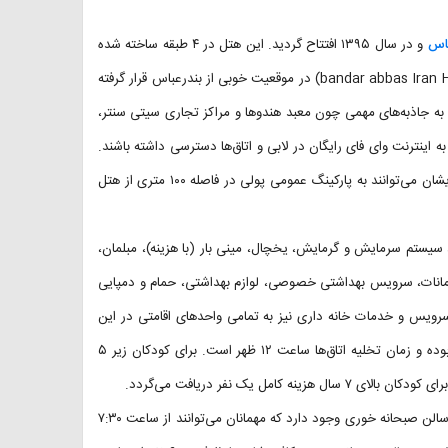
باس
و در سال ۱۳۹۵ افتتاح گردید. این هتل در ۴ طبقه ساخته شده
و درمجموع ۵۸ واحد اقامتی و ۱۳۳ تخت دارد. هتل ایران بندرعباس (bandar abbas Iran Hotel) در موقعیت خوبی از بندرعباس قرار گرفته
به جاذبه‌های مهمی چون معبد هندوها و مراکز تجاری سیتی سنتر،
 اینترنت وای فای رایگان در لابی و اتاق‌ها دسترسی داشته باشند.
اما، پارکینگ رایگان در این هتل وجود نداشته و مهمانان برای پارک خودروهایشان می‌توانند به پارکینگ عمومی پولی در فاصله ۱۰۰ متری از هتل
سیستم سرمایش و گرمایش، یخچال، مینی بار (با هزینه)، مبلمان،
ق امانات، سرویس بهداشتی خصوصی، لوازم بهداشتی، حمام و دمپایی
 سرویس و خدمات خانه داری نیز به تمامی واحدهای اقامتی در این
هتل ارائه می‌گردند. زمان تحویل اتاق‌ها در هتل ایران بندرعباس ساعت ۱۴ بوده و زمان تخلیه اتاق‌ها ساعت ۱۲ ظهر است. برای کودکان زیر ۵
در هتل ایران بندرعباس رستوران وجود ندارد. اما در طبقه اول این هتل یک سالن صبحانه خوری وجود دارد که مهمانان می‌توانند از ساعت ۷:۳۰