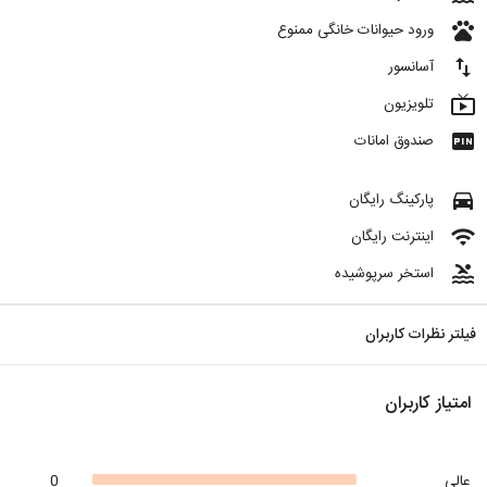
pets
ورود حیوانات خانگی ممنوع
import_export
آسانسور
live_tv
تلویزیون
fiber_pin
صندوق امانات
directions_car
پارکینگ رایگان
wifi
اینترنت رایگان
pool
استخر سرپوشیده
فیلتر نظرات کاربران
امتیاز کاربران
عالی
0