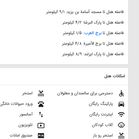
فاصله هتل تا مسجد أسامة بن یزید: ۹/۱ کیلومتر
فاصله هتل تا پارک البرشا: ۴/۲ کیلومتر
فاصله هتل تا
برج العرب
: ۱/۵ کیلومتر
فاصله هتل تا برج الأمیرة: ۴/٨ كیلومتر
فاصله هتل تا پارک ایزلند: ۸/۹ کیلومتر
امکانات هتل
pool
accessible
دسترسی برای سالمندان و معلولان
استخر
pets
directions_car
پارکینگ رایگان
ورود حیوانات خانگی
import_export
wifi
اینترنت رایگان
آسانسور
live_tv
child_care
کلاب کودکان
تلویزیون
fiber_pin
pool
استخر رو باز
صندوق امانات