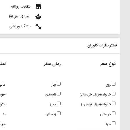
store
نظافت روزانه
spa
اسپا (با هزینه)
fitness_center
باشگاه ورزشی
فیلتر نظرات کاربران
نوع سفر
زمان سفر
امتی
عالی
زوج
بهار
خوب
خانواده(فرزند خردسال)
تابستان
متو
خانواده(فرزند نوجوان)
پاییز
بد
دوستان
زمستان
خیلی
تنها