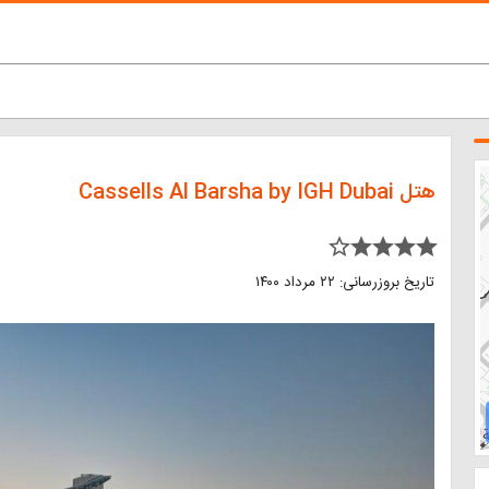
هتل Cassells Al Barsha by IGH Dubai
star_border star star star star
تاریخ بروزرسانی: ۲۲ مرداد ۱۴۰۰