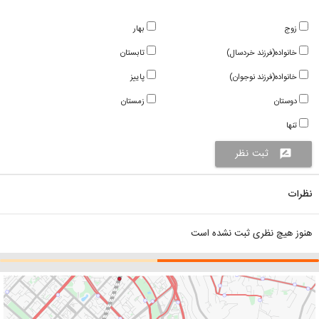
زوج
بهار
خانواده(فرزند خردسال)
تابستان
خانواده(فرزند نوجوان)
پاییز
دوستان
زمستان
تنها
ثبت نظر
rate_review
نظرات
هنوز هیچ نظری ثبت نشده است