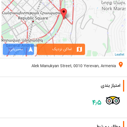
navigation
map
اماکن نزدیک
مسیریابی
Leaflet
location_on
Alek Manukyan Street, 0010 Yerevan, Armenia
امتیاز بندی
۴٫۵
مطالب مرتبط