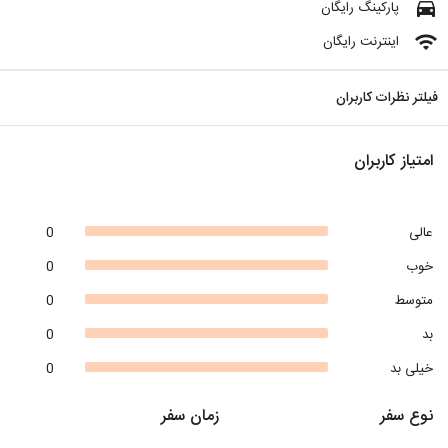
directions_car
پارکینگ رایگان
wifi
اینترنت رایگان
فیلتر نظرات کاربران
امتیاز کاربران
عالی
0
خوب
0
متوسط
0
بد
0
خیلی بد
0
نوع سفر
زمان سفر