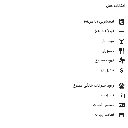
امکانات هتل
local_laundry_service
لباسشویی (با هزینه)
menu
اتو (با هزینه)
local_bar
مینی بار
restaurant
رستوران
toys
تهویه مطبوع
attach_money
تبدیل ارز
pets
ورود حیوانات خانگی ممنوع
live_tv
تلویزیون
fiber_pin
صندوق امانات
store
نظافت روزانه