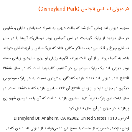
۵. دیزنی لند لس آنجلس (Disneyland Park)
مفهوم دیزنی لند زمانی آغاز شد که والت دیزنی به همراه دخترانش دایان و شارون
در حال بازدید از پارک گریفیث در لس آنجلس بود. درحالی‌که آن‌ها را در حال
تماشای چرخ و فلک می‌دید، به فکر مکانی افتاد که بزرگ‌سالان و فرزندانشان بتوانند
باهم به آنجا بروند و از آن لذت ببرند، اگرچه رؤیای او برای سال‌های زیادی خفته
بود. دیزنی لند یک پارک موضوعی در آناهیم، کالیفرنیا است که در سال ۱۹۵۵
افتتاح شد. دیزنی لند تعداد بازدیدکنندگان بیش‌تری نسبت به هر پارک موضوعی
دیگری در جهان دارد و از زمان افتتاح آن ۷۲۶ میلیون بازدیدکننده داشته است. در
سال ۲۰۱۸، این پارک تقریباً ۱۸.۶ میلیون بازدید داشت که آن را به دومین شهربازی
پربازدید در جهان در آن سال تبدیل کرد.
آدرس:
1313 Disneyland Dr, Anaheim, CA 92802, United States
زمان بازدید:
همه‌روزه از ساعت ۸ صبح الی ۱۲ می‌توانید از دیزنی لند دیدن کنید.