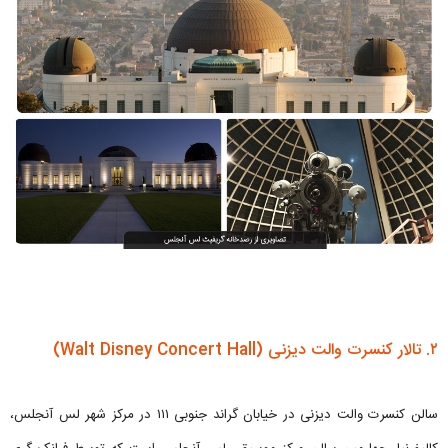
۲. تالار کنسرت والت دیزنی (Walt Disney Concert Hall)
سالن کنسرت والت دیزنی در خیابان گراند جنوبی ۱۱۱ در مرکز شهر لس آنجلس،