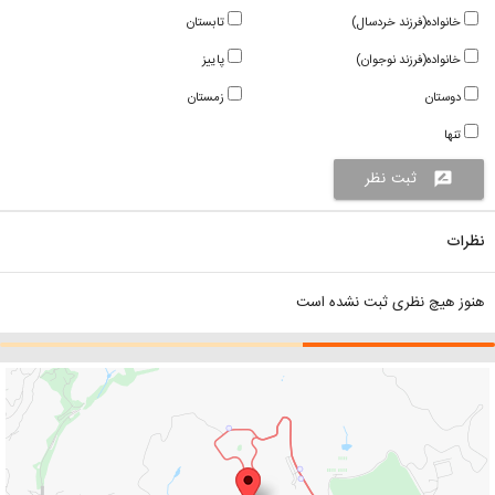
خانواده(فرزند خردسال)
تابستان
خانواده(فرزند نوجوان)
پاییز
دوستان
زمستان
تنها
ثبت نظر
rate_review
نظرات
هنوز هیچ نظری ثبت نشده است