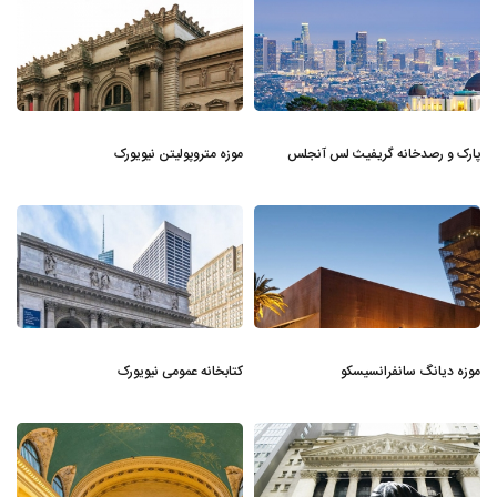
پارک و رصدخانه گریفیث لس آنجلس
موزه متروپولیتن نیویورک
موزه دیانگ سانفرانسیسکو
کتابخانه عمومی نیویورک