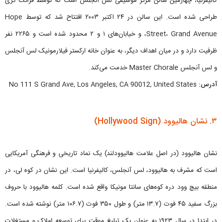
کالیفرنیا، چهارمین سالن مرکز موسیقی لس آنجلس است که توسط فرانک گری
طراحی شده است. این سالن در ۲۴ اکتبر ۲۰۰۳ افتتاح شد که توسط Hope
Street، Grand Avenue، و خیابان‌های ۱ و ۲ محدود شده است و ۲۲۶۵ نفر
ظرفیت دارد و در میان اهداف دیگر، به عنوان خانه ارکستر فیلارمونیک لس آنجلس
و لس آنجلس Master Chorale خدمت می‌کند.
آدرس:
No 111 S Grand Ave, Los Angeles, CA 90012, United States
۳. نشان هالیوود (Hollywood Sign)
نشان هالیوود (در اصل علامت هالیوودلند) یک نماد تاریخی و فرهنگی آمریکایی
است که مشرف به هالیوود، لس آنجلس، کالیفرنیا است. این نشان در کوه لی، در
منطقه بیچ وود دره کوه‌های سانتا مونیکا واقع شده است. کلمه هالیوود با حروف
بزرگ سفید ۴۵ فوت (۱۳.۷ متر) و طول ۳۵۰ فوت (۱۰۶.۷ متر) نوشته شده است.
در ابتدا در سال ۱۹۲۳ به عنوان یک تبلیغ موقت برای توسعه املاک و مستغلات