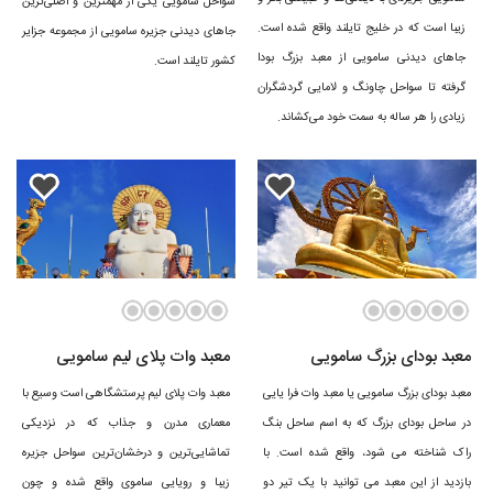
سواحل سامویی یکی از مهمترین و اصلی‌ترین
شده سامویی از کلمه ای در زبان سانسکریت به معنای آب و هوای دریایی گرفته
زیبا است که در خلیج تایلند واقع شده است.
جاهای دیدنی جزیره سامویی از مجموعه جزایر
جاهای دیدنی سامویی از معبد بزرگ بودا
شده و یا برخی معتقدند که کلمه "سامویی" از کلمه مالایی saboey یا "پناهگاه
کشور تایلند است.
گرفته تا سواحل چاونگ و لامایی گردشگران
امن" گرفته شده است و چندین نظریه دیگر که ریشه های متفاوتی به آن نسبت
زیادی را هر ساله به سمت خود می‌کشاند.
می دهند اما در نهایت بهشت امن لقبی است که امروزه سامویی به آن معروف
است و کو هم در زبان تایلندی به معنای جزیره است..
در این جزیره از سروصدا و هیاهوی ساحل چاونگ گرفته تا فضایی آرام و در
عین حال پر از شادی و نشاط ساحل لامایی تا تجربه احساس رهایی و بی زمانی
در دهکده ماهیگیری بوفوت و بهشت گرمسیری ساحل منام برای هر سلیقه ای
جذابیتی منحصر به فرد وجود دارد که شما را شگفت زده خواهد کرد.
معبد بودای بزرگ سامویی
معبد وات پلای لیم سامویی
برای سفر به سامویی می توانید بلیط مستقیم هواپیما تهیه کنید و یا به بانکوک
معبد بودای بزرگ سامویی یا معبد وات فرا یایی
معبد وات پلای لیم پرستشگاهی است وسیع با
رفته و از آنجا با پروازهای داخلی به سامویی بروید.
در ساحل بودای بزرگ که به اسم ساحل بنگ
معماری مدرن و جذاب که در نزدیکی
تاریخچه سامویی
راک شناخته می شود، واقع شده است. با
تماشایی‌ترین و درخشان‌ترین سواحل جزیره
بازدید از این معبد می توانید با یک تیر دو
زیبا و رویایی ساموی واقع شده و چون