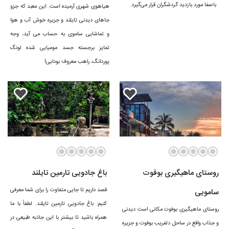
باصفا مورد بازدید گردشگران قرار می‌گیرد.
هیاهوی شهری آرمیده است. این معبد که جزو
جاهای دیدنی تایلند و جزیره خوش آب و هوا
و تماشایی ساموی به حساب می آید، وجه
تمایز برجسته جسد مومیایی شده لونگ
پوردانگ، راهب معروف بودایی!
جاهای دیدنی سامویی
روستای ماهیگیری بوفوت
باغ جادویی تارمین تایلند
سامویی دارای طبیعت شگرفی است و بخش بزرگی از جذابیت‌های این جزیره
قصد داریم تا جایی متفاوت را برای شما معرفی
سامویی
تایلند هم همین جاذبه‌های طبیعی است. در جزیره سامویی علاوه بر جنگلی
کنیم: باغ جادویی تارمین تایلند. لطفاً با ما
روستای ماهیگیری بوفوت مکانی است دیدنی
متراکم، چند آبشار و رودخانه زیبا جریان دارد. همچنین سواحل سامویی و
همراه باشید تا بیشتر با این جاذبه طبیعی در
و جذاب واقع در ساحل دلفریب بوفوت و جزیره