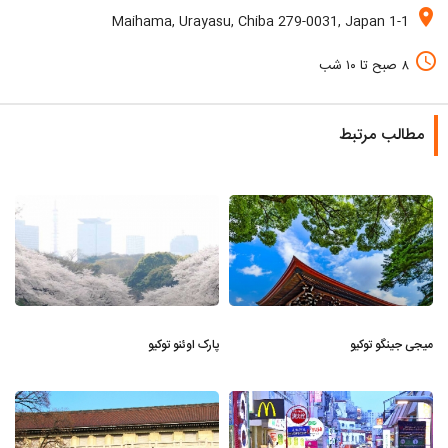
location_on
1-1 Maihama, Urayasu, Chiba 279-0031, Japan
access_time
۸ صبح تا ۱۰ شب
مطالب مرتبط
میجی جینگو توکیو
پارک اوئنو توکیو