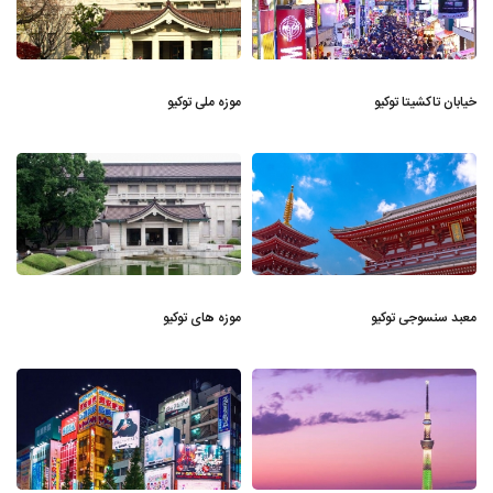
خیابان تاکشیتا توکیو
موزه ملی توکیو
معبد سنسوجی توکیو
موزه های توکیو