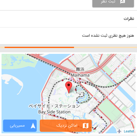
ثبت نظر
rate_review
نظرات
هنوز هیچ نظری ثبت نشده است
navigation
map
اماکن نزدیک
مسیریابی
Leaflet