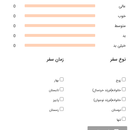
عالی
0
خوب
0
متوسط
0
بد
0
خیلی بد
0
نوع سفر
زمان سفر
زوج
بهار
خانواده(فرزند خردسال)
تابستان
خانواده(فرزند نوجوان)
پاییز
دوستان
زمستان
تنها