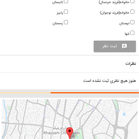
خانواده(فرزند خردسال)
تابستان
خانواده(فرزند نوجوان)
پاییز
دوستان
زمستان
تنها
ثبت نظر
rate_review
نظرات
هنوز هیچ نظری ثبت نشده است