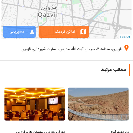
navigation
map
اماکن نزدیک
مسیریابی
Leaflet
location_on
قزوین، منطقه ۲، خیابان آیت الله مدرس، عمارت شهرداری قزوین
مطالب مرتبط
پل معلق آوج
معرفی بهترین رستوران های قزوین