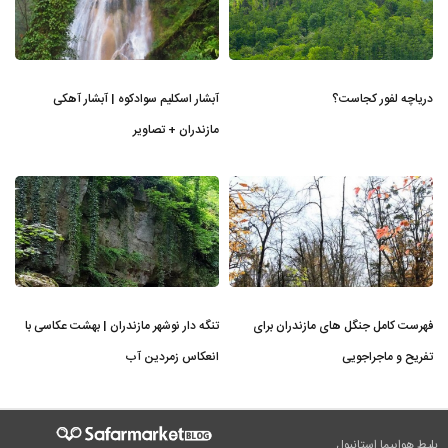
دریاچه لفور کجاست؟
آبشار اسکلیم سوادکوه | آبشار آهکی
مازندران + تصاویر
فهرست کامل جنگل های مازندران برای
تنگه دار نوشهر مازندران | بهشت عکاسی با
تفریح و ماجراجویی
انعکاس زمردین آب
بلیط هواپیما استانبول