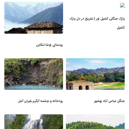
پارک جنگلی کشپل نور | تفریح در دل پارک
کشپل
روستای نوشا تنکابن
جنگل عباس آباد بهشهر
رودخانه و چشمه آبگرم بلیران آمل