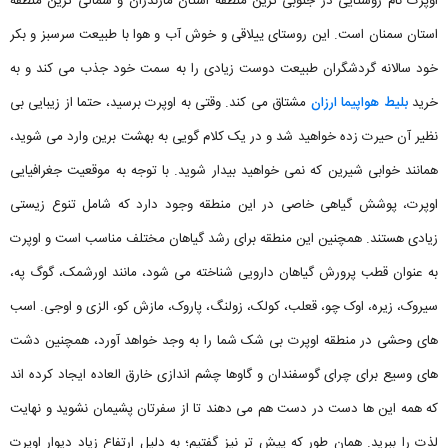
اوپرت نام روستایی در جنوبی ترین منطقه‌ استان مازندران و شمالی‌ ترین منطقه
استان سمنان است. این روستای ییلاقی و خوش آب و هوا با طبیعت سرسبز و بکر
خود سالانه گردشگران طبیعت دوست زیادی را به سمت خود جذب می کند و به
خرید
بلیط هواپیما ارزان
مشتاق می کند. وقتی به اوپرت برسید، حتما از زیبایی بی
نظیر آن حیرت‌ زده خواهید شد و در یک کلام گویی به بهشت برین وارد می شوید،
همانند خوابی شیرین که نمی خواهید بیدار شوید. با توجه به موقعیت جغرافیایی
اوپرت، پوشش گیاهی خاصی در این منطقه وجود دارد که شامل تنوع زیستی
زیادی هستند. همچنین این منطقه برای رشد گیاهان مختلف مناسب است و اوپرت
به عنوان قطب پرورش گیاهان دارویی شناخته می شود، مانند اورشمک، گوگ په،
سیروک، زیره، اوک چو، قعلب، کولک، زولنگ، پاروک، مازش کو، الزی و اوجی. اسب‌
های وحشی در منطقه اوپرت بی شک شما را به وجد خواهد آورد، همچنین دشت
های وسیع برای چرای گوسفندان و گاوها چشم اندازی خارق العاده ایجاد کرده اند
که همه این ها دست در دست هم می دهند تا از سفرتان پشیمان نشوید و نهایت
لذت را ببرید. همان طور که پیش تر نیز گفتیم؛ به دلیل ارتفاع زیاد دیوار اوپرت