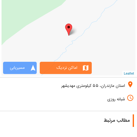
navigation
map
اماکن نزدیک
مسیریابی
Leaflet
location_on
استان مازندران، ۵۵ کیلومتری مهدیشهر
access_time
شبانه روزی
مطالب مرتبط