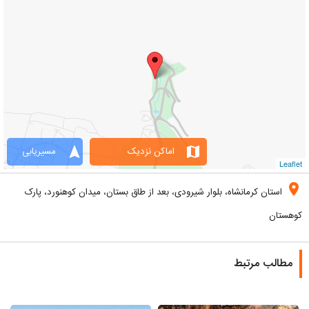
navigation
map
اماکن نزدیک
مسیریابی
Leaflet
location_on
استان کرمانشاه، بلوار شیرودی، بعد از طاق بستان، میدان کوهنورد، پارک
کوهستان
مطالب مرتبط