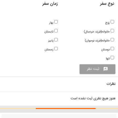
نوع سفر
زمان سفر
زوج
بهار
خانواده(فرزند خردسال)
تابستان
خانواده(فرزند نوجوان)
پاییز
دوستان
زمستان
تنها
ثبت نظر
rate_review
نظرات
هنوز هیچ نظری ثبت نشده است