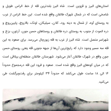
استان‌های البرز و قزوین است. شاه البرز بلندترین قله از خط الراس طویل و
شامخی است که در شمال شهرک طالقان واقع شده است. این خط الراس از غرب
به روستای آوه، از شمال به دینه رود، کلان، سیلیکان، اونک، بالا‌روچ، پایین‌روچ و
دره الموت از جنوب به روستای دره طالقان و روستاهای حسن جون، آرتون، بزج و
شهراسر متصل است. شاه البرز از غرب به قله زیورچال می‌رسد. برای صعود به این
قله سه مسیر وجود دارد که رایج‌ترین آن‌ها از جبهه جنوبی قله یعنی روستای حسن
جون واقع در شهرک طالقان آغاز می‌شود. شهرستان طالقان منطقه‌ای ییلاقی است
که در میان کوه‌های البرز واقع شده است. صعود و فرود این قله درمجموع حدوداً
۱۶ الی ۱۸ ساعت طول می‌کشد که حدوداً ۳۴ کیلومتر برای رفت‌وبرگشت طی
می‌کنید.