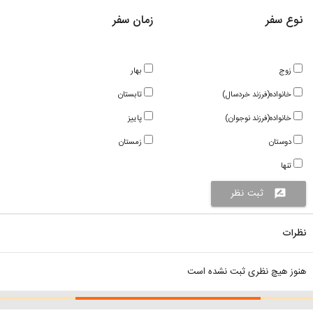
نوع سفر
زمان سفر
زوج
بهار
خانواده(فرزند خردسال)
تابستان
خانواده(فرزند نوجوان)
پاییز
دوستان
زمستان
تنها
ثبت نظر
rate_review
نظرات
هنوز هیچ نظری ثبت نشده است