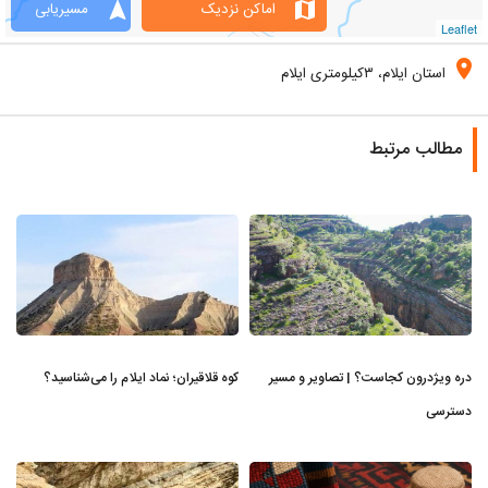
navigation
map
اماکن نزدیک
مسیریابی
Leaflet
location_on
استان ایلام، ۳کیلومتری ایلام
مطالب مرتبط
دره ویژدرون کجاست؟ | تصاویر و مسیر
کوه قلاقیران؛ نماد ایلام را می‌شناسید؟
دسترسی