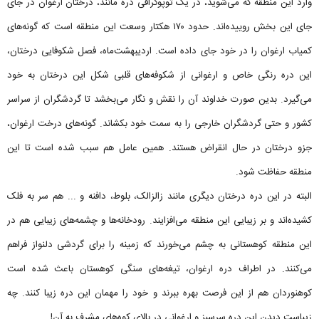
وارد این منطقه که می‌شوید، در یک توپوگرافی دره مانند، درختان ارغوان در جای
جای این بخش روییده‌اند. حدود ۱۷۰ هکتار وسعت این منطقه است که گونه‌های
کمیاب ارغوان را در خود جای داده است. اردیبهشت‌ماه، فصل شکوفایی درختان،
این دره رنگی خاص و ارغوانی از شکوفه‌های قلبی شکل این درختان به خود
می‌گیرد. بدین صورت خداوند آن را نقش و نگار می‌بخشد تا گردشگران از سراسر
کشور و حتی گردشگران خارجی را به سمت خود بکشاند. گونه‌های درخت ارغوان،
جزو درختان در حال انقراض هستند. همین عامل هم سبب شده است تا این
منطقه حفاظت شود.
البته در این دره درختان دیگری مانند زالزالک، بلوط، دافنه و ... هم سر به فلک
کشیده‌اند و بر زیبایی این منطقه می‌افزایند. رودخانه‌ها و چشمه‌های زیبایی هم در
این منطقه کوهستانی به چشم می‌خورند که زمینه را برای گردشی دلنواز فراهم
می‌کنند. در اطراف دره ارغوان، تیغه‌های سنگی کوهستان باعث شده است
کوهنوردان هم از این فرصت بهره ببرند و خود را مهمان این دره زیبا کنند. چه
زیباست دیدن این دره سرسبز و ارغوانی در بالای کوه‌های مشرف به آن!