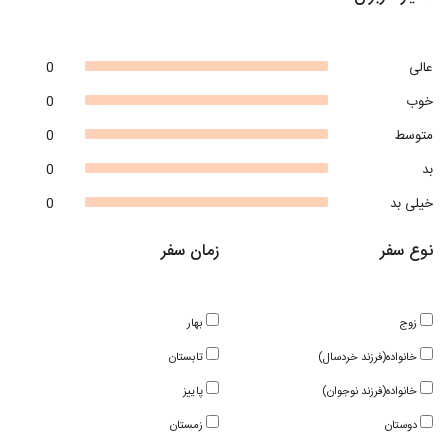
عالی
0
خوب
0
متوسط
0
بد
0
خیلی بد
0
نوع سفر
زمان سفر
زوج
بهار
خانواده(فرزند خردسال)
تابستان
خانواده(فرزند نوجوان)
پاییز
دوستان
زمستان