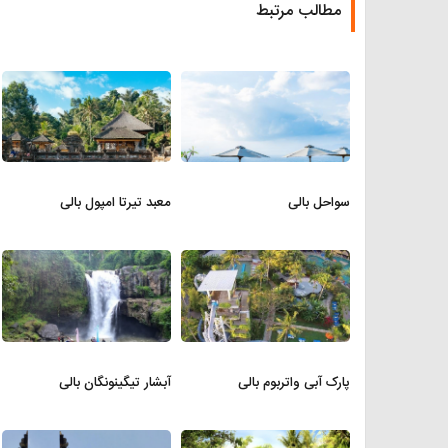
مطالب مرتبط
سواحل بالی
معبد تیرتا امپول بالی
پارک آبی واتربوم بالی
آبشار تیگینونگان بالی