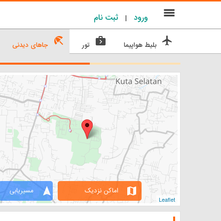
menu
ورود
ثبت نام
|
beach_access
next_week
flight
بلیط هواپیما
تور
جاهای دیدنی
navigation
map
اماکن نزدیک
مسیریابی
Leaflet