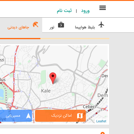
menu
ورود
ثبت نام
|
beach_access
next_week
flight
بلیط هواپیما
تور
جاهای دیدنی
navigation
map
اماکن نزدیک
مسیریابی
Leaflet