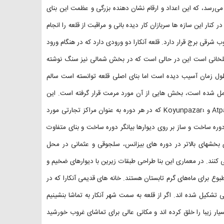
ر مربع است و ارتفاع دیوارهای آن به ۱۴ الی ۱۶ متر مربع می‌رسد، که این اعداد و ارقام نشان دهنده بزرگی و عظمت این بنای
ج نیز قابل مشاهده است که در کنار این سازه ها سربازان کار دیده بانی و مراقبت از قلعه را انجام
 شرقی برج قرار دارد. قلعه آنکارا دو ورودی دارد که در هنگام ورود
ی ایلخانی است این در حالی است که در بخش شمالی نیز سنگ نوشته
 طول زمان آسیب دیده است اما بنای اصلی قلعه توانسته است سالم
یی که در قرن ۸ و ۹ میلادی این قلعه متحمل شده است، بخش هایی از آن مورد مرمت قرار گرفته است. این
قلعه همچنین دارای میدان های کوچکی به نام های:Atpazarı ، Samanpazarı و Koyunpazarı که در هر دوره به عنوان مراکز تجارتی مورد
ر دوره ساخت و ساز بر روی دیوارها بیانگر دوره ساخت و بنای متفاوت
بخشهای بالاتر در دوره های بیزانس، سلجوقی و عثمانی در محل
می کنند. در معماری این بنا طراحی طبقات زیرین با دیوارهای ضخیم و
 برای ماه‌های گرم تابستان هستند. خانه های قدیمی آنکارا که در
ی تشکیل شده اند. اگر از قلعه به سمت شهر آنکار به تماشا بنشینیم
یار زیبا را خلق کرده اند و مکانی عالی برای تماشای غروب خورشید