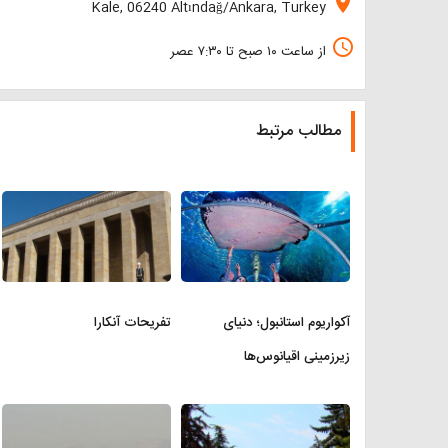
location_on
Kale, 06240 Altındağ/Ankara, Turkey
access_time
از ساعت ۱۰ صبح تا ۷:۳۰ عصر
مطالب مرتبط
آکواریوم استانبول؛ دنیای
تفریحات آنکارا
زیرزمینی اقیانوس‌ها