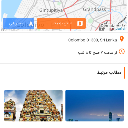
navigation
map
اماکن نزدیک
مسیریابی
Leaflet
location_on
Colombo 01300, Sri Lanka
access_time
از ساعت ۷ صبح تا ۸ شب
مطالب مرتبط