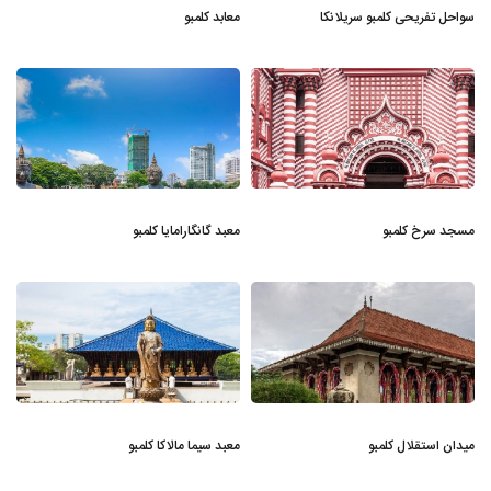
سواحل تفریحی کلمبو سریلانکا
معابد کلمبو
مسجد سرخ کلمبو
معبد گانگارامایا کلمبو
میدان استقلال کلمبو
معبد سیما مالاکا کلمبو