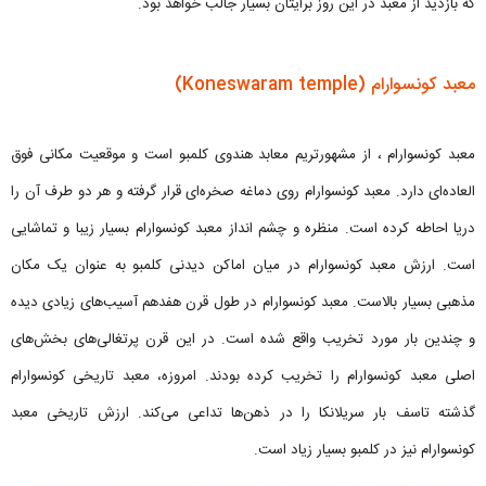
که بازدید از معبد در این روز برایتان بسیار جالب خواهد بود.
معبد کونسوارام (Koneswaram temple)
معبد کونسوارام ، از مشهورتریم معابد هندوی کلمبو است و موقعیت مکانی فوق
العاده‌ای دارد. معبد کونسوارام روی دماغه صخره‌ای قرار گرفته و هر دو طرف آن را
دریا احاطه کرده است. منظره و چشم انداز معبد کونسوارام بسیار زیبا و تماشایی
است. ارزش معبد کونسوارام در میان اماکن دیدنی کلمبو به عنوان یک مکان
مذهبی بسیار بالاست. معبد کونسوارام در طول قرن هفدهم آسیب‌های زیادی دیده
و چندین بار مورد تخریب واقع شده است. در این قرن پرتغالی‌های بخش‌های
اصلی معبد کونسوارام را تخریب کرده بودند. امروزه، معبد تاریخی کونسوارام
گذشته تاسف بار سریلانکا را در ذهن‌ها تداعی می‌کند. ارزش تاریخی معبد
کونسوارام نیز در کلمبو بسیار زیاد است.