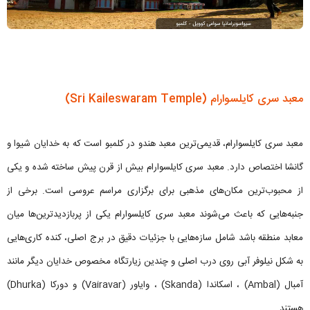
معبد سری کایلسوارام (Sri Kaileswaram Temple)
معبد سری کایلسوارام، قدیمی‌ترین معبد هندو در کلمبو است که به خدایان شیوا و
گانشا اختصاص دارد. معبد سری کایلسوارام بیش از قرن پیش ساخته شده و یکی
از محبوب‌ترین مکان‌های مذهبی برای برگزاری مراسم عروسی است. برخی از
جنبه‌هایی که باعث می‌شوند معبد سری کایلسوارام یکی از پربازدیدترین‌ها میان
معابد منطقه باشد شامل سازه‌هایی با جزئیات دقیق در برج اصلی، کنده کاری‌هایی
به شکل نیلوفر آبی روی درب اصلی و چندین زیارتگاه مخصوص خدایان دیگر مانند
آمبال (Ambal) ، اسکاندا (Skanda) ، وایاور (Vairavar) و دورکا (Dhurka)
هستند.