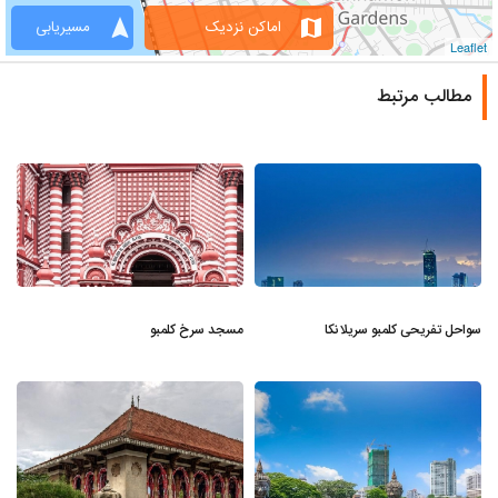
navigation
map
اماکن نزدیک
مسیریابی
Leaflet
مطالب مرتبط
سواحل تفریحی کلمبو سریلانکا
مسجد سرخ کلمبو