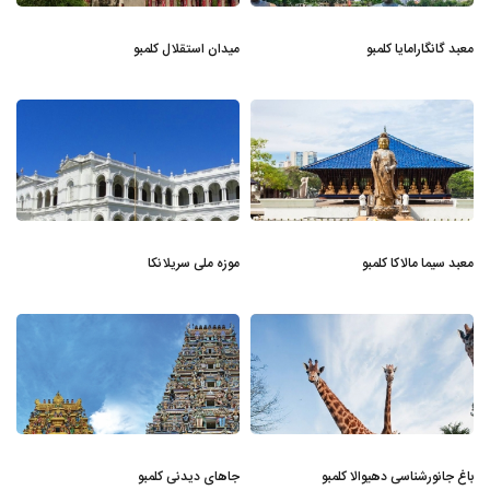
معبد گانگارامایا کلمبو
میدان استقلال کلمبو
معبد سیما مالاکا کلمبو
موزه ملی سریلانکا
باغ جانورشناسی دهیوالا کلمبو
جاهای دیدنی کلمبو