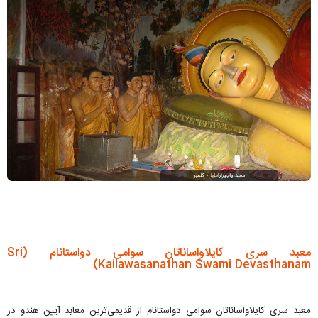
معبد سری کایلاواساناتان سوامی دواستانام (Sri
Kailawasanathan Swami Devasthanam)
معبد سری کایلاواساناتان سوامی دواستانام از قدیمی‌ترین معابد آیین هندو در