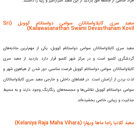
افراد خاصی از جامعه حق بازدید از این معبد اسرارآمیز و زیبا را داشتند.
معبد سری کایلاواساناتان سوامی دواستانام کوویل (Sri
Kailawasanathan Swami Devasthanam Kovil)
معبد سری کایلاواساناتان سوامی دواستانام کوویل، یکی از مهم‌ترین جاذبه‌های
گردشگری کلمبو است و در مرکز شهر کلمبو قرار دارد. بازدید از معبد سری
کایلاواساناتان سوامی دواستانام کوویل فرصت مناسبی دور شدن از هیاهوی شهر و
لذت بردن از آرامش است. در فضاهای داخلی و خارجی معبد سری کایلاواساناتان
سوامی دواستانام کوویل نقاشی‌ها و مجسمه‌های رنگارنگ وجود دارند و به محیط
جذابیت و زیبایی خاصی بخشیده‌اند.
معبد کلانیا راجا ماها ویهارا (Kelaniya Raja Maha Vihara)