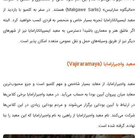
«مالیگاوه سارلیس» (Maligawe Sarlis) هستند. در سفر به کلمبو با بازدید از
معبد ایسیپاتانارامایا تجربه بسیار خاص و منحصر به فردی کسب خواهید کرد. البته
اگر عاشق هنر و معماری باشید! دسترسی به معبد ایسیپاتانارامایا نیز از شهرهای
دیگر نیز از طریق وسیله‌های حمل و نقل عمومی متعدد امکان پذیر است.
معبد واجیرارامایا (Vajiraramaya)
معبد واجیرارامایا، از معابد بسیار شاخص و مهم کلمبو است و جزو محبوب‌ترین
معابد میان پیروان آیین بودا به حساب می‌آید. در معبد واجیرارامایا برخی کلاس‌ها
در ارتباط با آیین بودایی برگزار می‌شوند و مردم بودایی زیادی در این کلاس‌ها
شرکت می‌کنند. نام معبد واجیرارامایا از راهبی به نام واجیرارامایا که این معبد را بنا
نهاده، گرفته شده است.