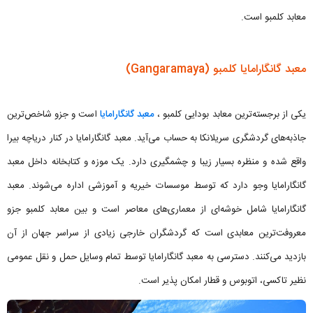
معابد کلمبو است.
معبد گانگارامایا کلمبو (Gangaramaya)
یکی از برجسته‌ترین معابد بودایی کلمبو ،
معبد گانگارامایا
است و جزو شاخص‌ترین
جاذبه‌های گردشگری سریلانکا به حساب می‌آید. معبد گانگارامایا در کنار دریاچه بیرا
واقع شده و منظره بسیار زیبا و چشمگیری دارد. یک موزه و کتابخانه داخل معبد
گانگارامایا وجو دارد که توسط موسسات خیریه و آموزشی اداره می‌شوند. معبد
گانگارامایا شامل خوشه‌ای از معماری‌های معاصر است و بین معابد کلمبو جزو
معروفت‌ترین معابدی است که گردشگران خارجی زیادی از سراسر جهان از آن
بازدید می‌کنند. دسترسی به معبد گانگارامایا توسط تمام وسایل حمل و نقل عمومی
نظیر تاکسی، اتوبوس و قطار امکان پذیر است.