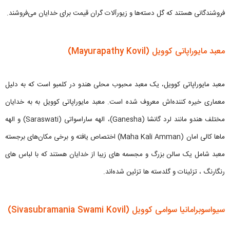
فروشندگانی هستند که گل دسته‌ها و زیورآلات گران قیمت برای خدایان می‌فروشند.
معبد مایوراپاتی کوویل (Mayurapathy Kovil)
معبد مایوراپاتی کوویل، یک معبد محبوب محلی هندو در کلمبو است که به دلیل
معماری خیره کننده‌اش معروف شده است. معبد مایوراپاتی کوویل به به خدایان
مختلف هندو مانند لرد گانشا (Ganesha)، الهه ساراسواتی (Saraswati) و الهه
ماها کالی امان (Maha Kali Amman) اختصاص یافته و برخی مکان‌های برجسته
معبد شامل یک سالن بزرگ و مجسمه های زیبا از خدایان هستند که با لباس های
رنگارنگ ، تزئینات و گلدسته ها تزئین شده‌اند.
سیواسوبرامانیا سوامی کوویل (Sivasubramania Swami Kovil)