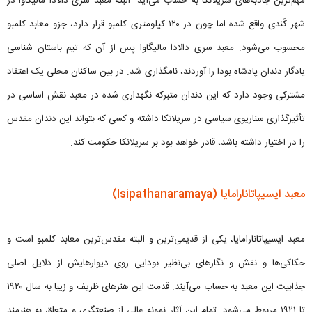
مهم‌ترین جاذبه‌های سریلانکا به حساب می‌آید. البته معبد سری دالادا مالیگاوا در
شهر کَندی واقع شده اما چون در ۱۲۰ کیلومتری کلمبو قرار دارد، جزو معابد کلمبو
محسوب می‌شود. معبد سری دالادا مالیگاوا پس از آن که تیم باستان شناسی
یادگار دندان پادشاه بودا را آوردند، نامگذاری شد. در بین ساکنان محلی یک اعتقاد
مشترکی وجود دارد که این دندان متبرکه نگهداری شده در معبد نقش اساسی در
تأثیرگذاری سناریوی سیاسی در سریلانکا داشته و کسی که بتواند این دندان مقدس
را در اختیار داشته باشد، قادر خواهد بود بر سریلانکا حکومت کند.
معبد ایسیپاتانارامایا (Isipathanaramaya)
معبد ایسیپاتانارامایا، یکی از قدیمی‌ترین و البته مقدس‌ترین معابد کلمبو است و
حکاکی‌ها و نقش و نگارهای بی‌نظیر بودایی روی دیوارهایش از دلایل اصلی
جذابیت این معبد به حساب می‌آیند. قدمت این هنرهای ظریف و زیبا به سال ۱۹۲۰
تا ۱۹۲۱ مربوط می‌شود. تمام این آثار نمونه عالی از صنعتگری و متعلق به هنرمند