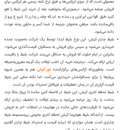
معمولی است که از سوی ایرلاین‌ها و طبق نرخ نامه رسمی هر ایرلاین برای
فروش عرضه می‌شود. درصورتی‌که بخواهید بعد از خرید این بلیط را لغو
کنید طبق قوانین ایرلاین و بسته به اینکه چقدر زمان تا شروع پرواز
باقی‌مانده باشد مبلغی به‌عنوان جریمه از شما کسر و مابقی وجه عودت
داده می‌شود.
بلیط چارتر کیش: این نوع بلیط ابتدا توسط یک شرکت‌ به‌صورت عمده
خریداری می‌شود و سپس برای فروش به مسافران قیمت‌گذاری می‌شود؛
بنابراین در ایام خلوت که فروش به حداقل می‌رسد شرکت بلیط را باقیمت
ارزانی ارائه می‌کند. درنتیجه خرید آن اغلب اوقات یک گزینه مقرون‌به‌صرفه
است. به‌طوری‌که آژانس‌های برگزارکننده
تور کیش
هم به همین شیوه
پروازها را برای مسافرانشان خریداری می‌کنند؛ اما نکته منفی این بلیط
قیمت گران‌تر آن در زمان تعطیلات و غیرقابل استرداد بودن آن است.
بلیط لحظه آخری کیش: این بلیط در فاصله کمی مانده تا پرواز مثلاً چند
ساعت یا یک روز عرضه می‌شود و بیشتر اوقات با تخفیف زیادی ارائه
می‌شود تا ظرفیت‌های خالی مانده در هواپیما در لحظات آخر به فروش
برسند. ازآنجاکه بلیط هواپیما کیش لحظه آخری به‌نوعی زیرمجموعه بلیط
چارتری است همان مواردی که درباره قیمت و استرداد بلیط چارتر گفتیم