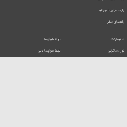
بلیط هواپیما تورنتو
راهنمای سفر
سفرمارکت
بلیط هواپیما
تور مسافرتی
بلیط هواپیما دبی
بلیط قطار
بلیط هواپیما کیش
رزرو هتل
بلیط هواپیما مشهد
اجاره ویلا
بلیط هواپیما تفلیس
کلیه حقوق و مطالب این وب سایت متعلق به شرکت ایرسا میباشد و استفاده از آنها فقط با
ذکر منبع بلامانع است.