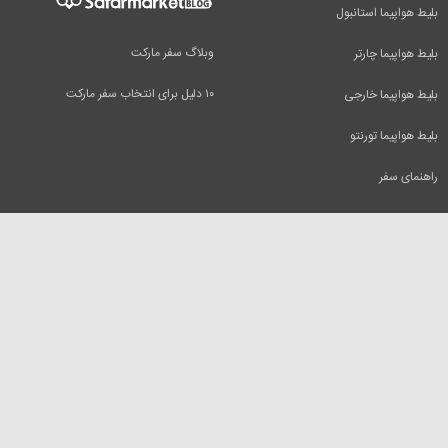
بلیط هواپیما استانبول
وبلاگ سفر مارکت
بلیط هواپیما چارتر
۱۰ دلیل برای انتخاب سفر مارکت
بلیط هواپیما خارجی
بلیط هواپیما تورنتو
راهنمای سفر
سفرمارکت
بلیط هواپیما
تور مسافرتی
بلیط هواپیما دبی
بلیط قطار
بلیط هواپیما کیش
رزرو هتل
بلیط هواپیما مشهد
اجاره ویلا
بلیط هواپیما تفلیس