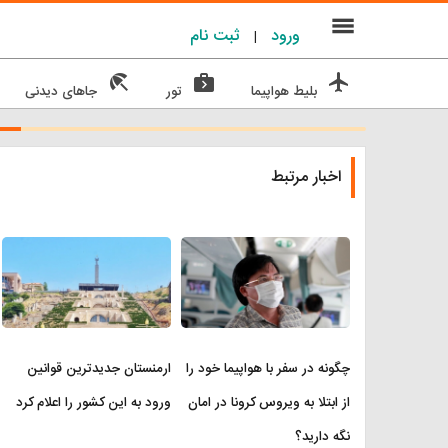
menu
ورود
ثبت نام
|
beach_access
next_week
flight
بلیط هواپیما
تور
جاهای دیدنی
اخبار مرتبط
چگونه در سفر با هواپیما خود را
ارمنستان جدیدترین قوانین
از ابتلا به ویروس کرونا در امان
ورود به این کشور را اعلام کرد
نگه دارید؟