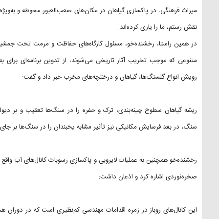
میراث فرهنگی، در پاکسازی گیاهان در مکان‌های صعب‌العبور محوطه و به‌ویژه
نقش رستم، ما را یاری کرده‌اند.
در همین راستا، رخشنده‌خو، مسئول کارگاه‌های حفاظت و مرمت تخت جمشید
متنوعی که موجب تخریب آثار تاریخی می‌شوند، از تدوین برنامه‌ای برای به‌ک
رویش انواع گلسنگ‌ها، گیاهان و درختچه‌های مخرب خبر داد و گفت:
رﯾﺸﻪ ﮔﯿﺎﻫﺎن ﺳﻄﻮح ﭼﯿﻨﻪﺑﻨﺪی، ﺗﺮک و ﺣﻔﺮه را در سنگ‌ها ﺗﻌﻘﯿﺐ و ﺑﺮ دﯾﻮاره‌
سنگ، در بعد فرسایش مکانیکی نیز تأثیر ﻣﺸﺎﺑﻪ ﯾﺨﺒﻨﺪان را در ﺳﻨﮓ‌ها بر جای م
رخشنده‌خو همچنین به عملیات لایروبی و پاکسازی رسوبات کانال‌های آب واقع در
صخره‌نوردی اشاره کرد و اذعان داشت:
این کانال‌های روباز در زمره اقدامات مهندسی کم‌نظیری است که در دوران هخ