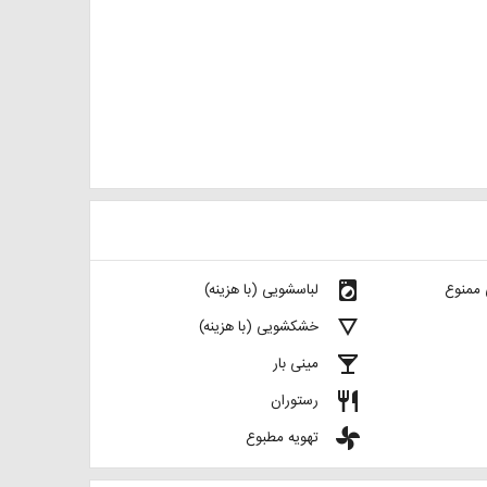
local_laundry_service
 ممنوع
لباسشویی (با هزینه)
details
خشکشویی (با هزینه)
local_bar
مینی بار
restaurant
رستوران
toys
تهویه مطبوع