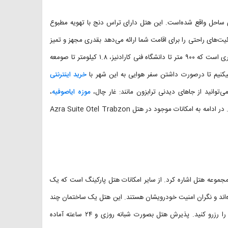
ابزون در ۵ کیلومتری مرکز شهر ترابزون و در ۱ کیلومتری ساحل واقع شده‌است. این هتل دارای تراس دنج با تهویه مطبوع
ت‌های راحتی را برای اقامت شما ارائه می‌دهد بقدری مجهز و تمیز
است که قطعا از آن انتخاب آن پشیمان نخواهید شد. موقعیت این هتل طوری است که ۹۰۰ متر تا دانشگاه فنی کارادنیز، ۱.۸ کیلومتر تا صومعه
خرید اینترنتی
توانید از جاهای دیدنی ترابزون مانند: غار چال،
موزه ایاصوفیه
،
مسجد و آرامگاه گلبهار خاتون و ... دیدن کنید تا سفر شما خاطره‌انگیزتر شود. در ادامه به امکانات موجود در هتل Azra Suite Otel Trabzon
مجموعه هتل اشاره کرد. از سایر امکانات هتل پارکینگ است که یک
ه‌اند و نگران امنیت خودرویشان هستند. این هتل یک ساختمان چند
طبقه است که به دلیل داشتن آسانسور به راحتی می‌توانید اتاق طبقات بالا را رزرو کنید. پذیرش هتل بصورت شبانه روزی و ۲۴ ساعته آماده