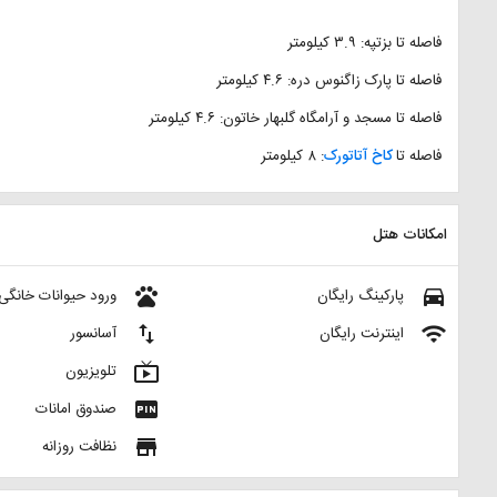
فاصله تا بزتپه: ۳.۹ کیلومتر
فاصله تا پارک زاگنوس دره: ۴.۶ کیلومتر
فاصله تا مسجد و آرامگاه گلبهار خاتون: ۴.۶ کیلومتر
فاصله تا
کاخ آتاتورک
: ۸ کیلومتر
امکانات هتل
pets
directions_car
پارکینگ رایگان
ورود حیوانات خانگی
import_export
wifi
اینترنت رایگان
آسانسور
live_tv
تلویزیون
fiber_pin
صندوق امانات
store
نظافت روزانه