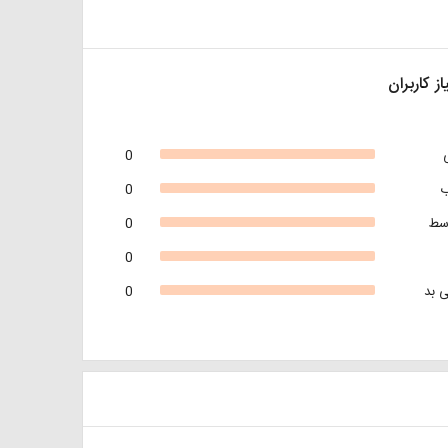
از کاربران
0
0
سط
0
0
 بد
0