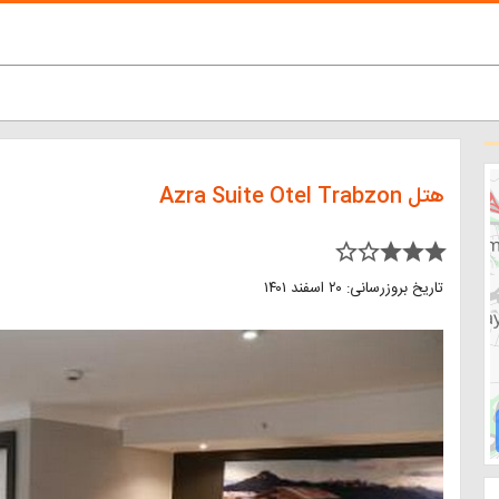
هتل Azra Suite Otel Trabzon
star_border star_border star star star
تاریخ بروزرسانی: ۲۰ اسفند ۱۴۰۱