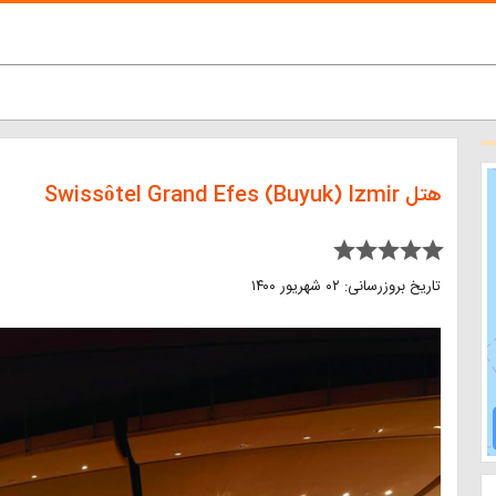
هتل Swissôtel Grand Efes (Buyuk) Izmir
star star star star star
تاریخ بروزرسانی: ۰۲ شهریور ۱۴۰۰