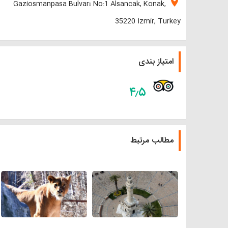
location_on
Gaziosmanpasa Bulvarı No:1 Alsancak, Konak,
35220 Izmir, Turkey
امتیاز بندی
۴٫۵
مطالب مرتبط