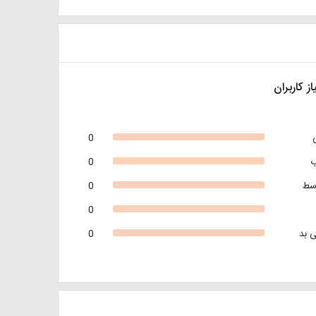
از کاربران
0
0
سط
0
0
 بد
0