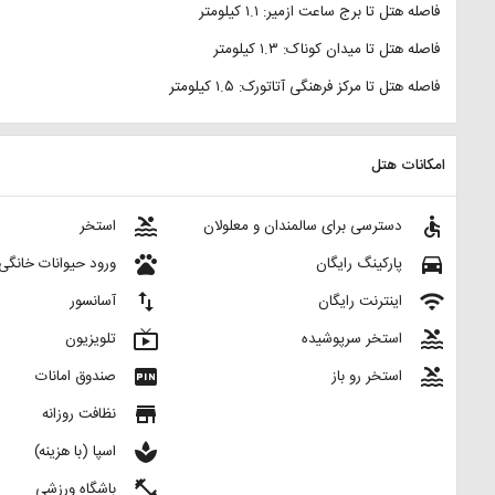
فاصله هتل تا برج ساعت ازمیر: ۱.۱ کیلومتر
فاصله هتل تا میدان کوناک: ۱.۳ کیلومتر
فاصله هتل تا مرکز فرهنگی آتاتورک: ۱.۵ کیلومتر
امکانات هتل
pool
accessible
دسترسی برای سالمندان و معلولان
استخر
pets
directions_car
پارکینگ رایگان
ورود حیوانات خانگی
import_export
wifi
اینترنت رایگان
آسانسور
live_tv
pool
استخر سرپوشیده
تلویزیون
fiber_pin
pool
استخر رو باز
صندوق امانات
store
نظافت روزانه
spa
اسپا (با هزینه)
fitness_center
باشگاه ورزشی