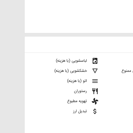
local_laundry_service
لباسشویی (با هزینه)
details
 ممنوع
خشکشویی (با هزینه)
menu
اتو (با هزینه)
restaurant
رستوران
toys
تهویه مطبوع
attach_money
تبدیل ارز