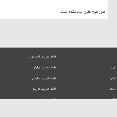
هنوز هیچ نظری ثبت نشده است
بلیط هواپیما استانبول
 دبی
بلیط هواپیما چارتر
 کیش
بلیط هواپیما خارجی
 مشهد
بلیط هواپیما تورنتو
 تفلیس
راهنمای سفر
 آنها فقط با ذکر منبع بلامانع است.