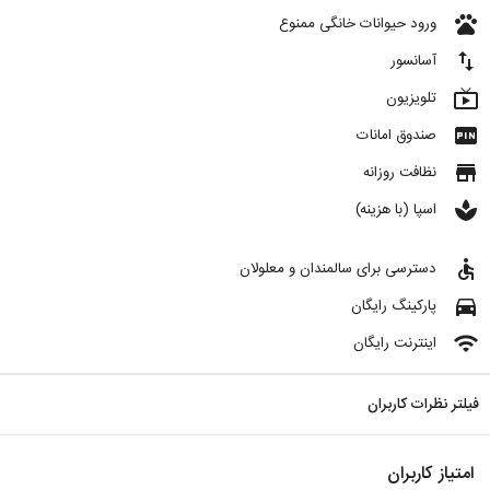
pets
ورود حیوانات خانگی ممنوع
import_export
آسانسور
live_tv
تلویزیون
fiber_pin
صندوق امانات
store
نظافت روزانه
spa
اسپا (با هزینه)
accessible
دسترسی برای سالمندان و معلولان
directions_car
پارکینگ رایگان
wifi
اینترنت رایگان
فیلتر نظرات کاربران
امتیاز کاربران