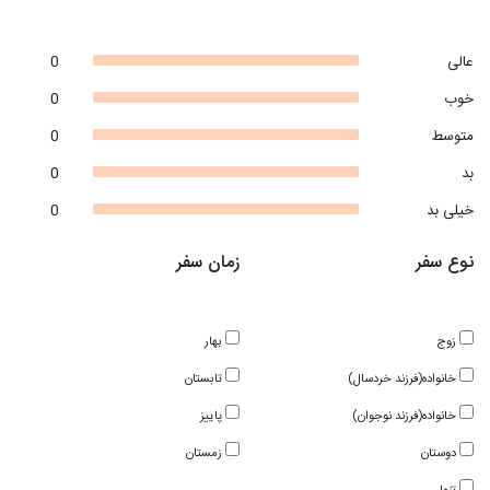
عالی
0
خوب
0
متوسط
0
بد
0
خیلی بد
0
نوع سفر
زمان سفر
زوج
بهار
خانواده(فرزند خردسال)
تابستان
خانواده(فرزند نوجوان)
پاییز
دوستان
زمستان