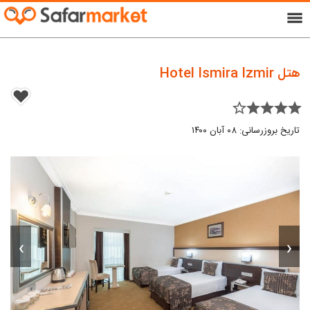
menu
هتل Hotel Ismira Izmir
star_border star star star star
تاریخ بروزرسانی: ۰۸ آبان ۱۴۰۰
›
‹