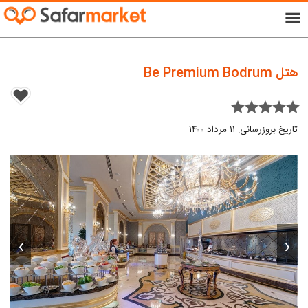
menu
هتل Be Premium Bodrum
star star star star star
تاریخ بروزرسانی: ۱۱ مرداد ۱۴۰۰
›
‹