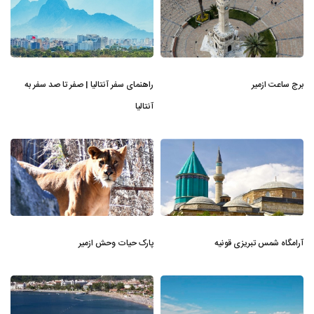
برج ساعت ازمیر
راهنمای سفر آنتالیا | صفر تا صد سفر به
آنتالیا
آرامگاه شمس تبریزی قونیه
پارک حیات وحش ازمیر