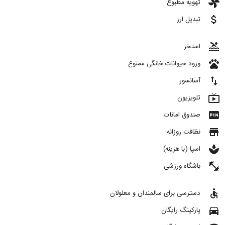
toys
تهویه مطبوع
attach_money
تبدیل ارز
pool
استخر
pets
ورود حیوانات خانگی ممنوع
import_export
آسانسور
live_tv
تلویزیون
fiber_pin
صندوق امانات
store
نظافت روزانه
spa
اسپا (با هزینه)
fitness_center
باشگاه ورزشی
accessible
دسترسی برای سالمندان و معلولان
directions_car
پارکینگ رایگان