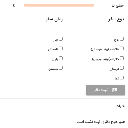
خیلی بد
0
نوع سفر
زمان سفر
زوج
بهار
خانواده(فرزند خردسال)
تابستان
خانواده(فرزند نوجوان)
پاییز
دوستان
زمستان
تنها
ثبت نظر
rate_review
نظرات
هنوز هیچ نظری ثبت نشده است