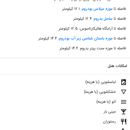
فاصله تا
موزه میلاس بودروم
: ۱۲.۱ کیلومتر
فاصله تا
ساحل بدروم
: ۱۲.۴ کیلومتر
فاصله تا آرامگاه هالیکارناسوس: ۱۲.۵ کیلومتر
فاصله تا
موزه باستان شناسی زیر آب بودروم
: ۱۴.۴ کیلومتر
فاصله تا موزه سنت پیتر بدروم: ۱۴.۴ کیلومتر
امکانات هتل
local_laundry_service
لباسشویی (با هزینه)
details
خشکشویی (با هزینه)
menu
اتو (با هزینه)
local_bar
مینی بار
restaurant
رستوران