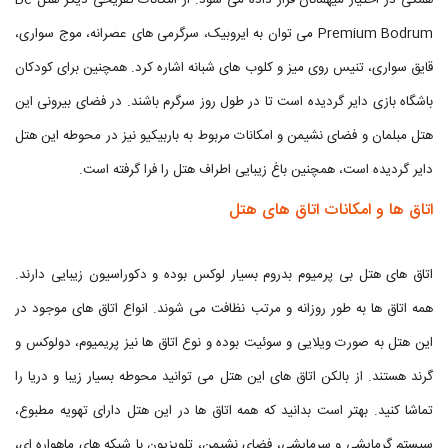
همگی در اختیار میهمانان قرار داده می شود. از امکانات تفریحی دیگر هتل Be
Premium Bodrum می توان به ایروبیک، سرگرمی های عصرانه، موج سواری،
قایق سواری، تنیس روی میز و کلوب های شبانه اشاره کرد. همچنین برای کودکان
باشگاه بازی دایر گردیده است تا در طول روز سرگرم باشند. در فضای بیرونی این
هتل مبلمان و فضای نشیمن و امکانات مربوط به باربیکیو نیز در محوطه این هتل
دایر گردیده است، همچنین باغ زیبایی اطراف هتل را فرا گرفته است.
اتاق ها و امکانات اتاق های هتل
اتاق های هتل بی پرمیوم بدروم بسیار لوکس بوده و دکوراسیون زیبایی دارند.
همه اتاق ها به طور روزانه و مرتب نظافت می شوند. انواع اتاق های موجود در
این هتل به صورت ویلایی و سوئيت بوده و نوع اتاق ها نیز پریمیوم، دولوکس و
گرند هستند. از بالکن اتاق های این هتل می توانید محوطه بسیار زیبا و دریا را
تماشا کنید. بهتر است بدانید که همه اتاق ها در این هتل دارای تهویه مطبوع،
سیستم گرمایشی و سرمایشی، فضای نشیمن، تلویزیون با شبکه های ماهواره ای،