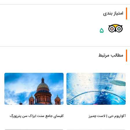
امتیاز بندی
۵
مطالب مرتبط
آکواریوم دبی | لاست چمبرز
کلیسای جامع سنت ایزاک سن پترزبورگ