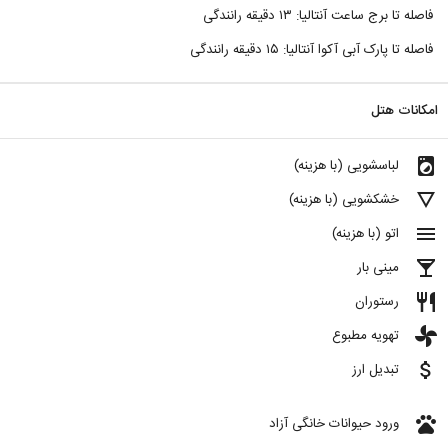
فاصله تا برج ساعت آنتالیا: ۱۳ دقیقه رانندگی
فاصله تا پارک آبی آکوا آنتالیا: ۱۵ دقیقه رانندگی
امکانات هتل
local_laundry_service
لباسشویی (با هزینه)
details
خشکشویی (با هزینه)
menu
اتو (با هزینه)
local_bar
مینی بار
restaurant
رستوران
toys
تهویه مطبوع
attach_money
تبدیل ارز
pets
ورود حیوانات خانگی آزاد