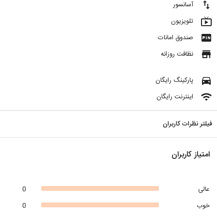
import_export
آسانسور
live_tv
تلویزیون
fiber_pin
صندوق امانات
store
نظافت روزانه
directions_car
پارکینگ رایگان
wifi
اینترنت رایگان
فیلتر نظرات کاربران
امتیاز کاربران
عالی
0
خوب
0