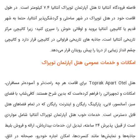
فاصله فرودگاه آنتالیا تا هتل آپارتمان توپراک آنتالیا ۷.۴ کیلومتر است. در طول
اقامت خود در هتل توپراک در شهر ساحلی و گردشگرپذیر آنتالیا، حتما به شهر
قدیم یا کالیچی آنتالیا بروید و اوقاتی خوش را سپری کنید؛ زیرا کالیچی مرکز
تاریخی آنتالیا است، جاذبه‌ های تاریخی فراوانی در کالیچی قرار دارد و کالیچی
چشم‌ انداز زیبایی از دریا را پیش رویتان قرار می‌دهد.
امکانات و خدمات عمومی هتل آپارتمان توپراک
هتل Toprak Apart Otel برای اقامت هر چه راحت‌تر و آسوده‌تر مسافران،
امکانات و تجهیزاتی را فراهم کرده‌است که بدین شرح هستند: کافی‌شاپ با فضای
سبز، آسانسور، لابی، پارکینگ رایگان و اینترنت رایگان که در تمام فضاهای هتل
قابل دسترس است. خدمات خوب هتل آپارتمان توپراک آنتالیا شامل مواردی
است از قبیل: پذیرش ۲۴ ساعته، تبدیل ارز، خدمات بیدارباش،‌ ارائه و فروش بلیط
جاذبه‌ها و نمایش‌ها مانند کنسرت‌ها، امکان اجاره خودرو، صبحانه در اتاق،