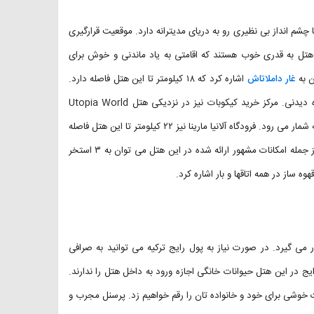
 است. این هتل زیبا چشم انداز بی نظیری رو به دریای مدیترانه دارد. موقعیت قرارگیری
هتل به قدری خوب هستند که اقامتی به یاد ماندنی و خوش برای
ن به
غار داملاتاش
اشاره کرد که ۱۸ کیلومتر تا این هتل فاصله دارد.
، برج سرخ و چندین موزه دیدنی. مرکز خرید کیکوبات نیز در نزدیکی هتل Utopia World
Alanya واقع شده و برای دوستداران خرید یکی از گزینه های بسیار مناسب به شمار می رود. فرودگاه آلانیا مارینا نیز ۲۲ کیلومتر تا این هتل فاصله
دارد و دسترسی به این فرودگاه از طریق شاتل فرودگاهی امکان پذیر است. از جمله امکانات مشهور ارائه شده در این هتل می توان به ۳ استخر
 ساز در همه اتاقها و بار اشاره کرد.
ر می گیرد. در صورت نیاز به پول رایج ترکیه می توانید به صرافی
رایج در این هتل حیوانات خانگی اجازه ورود به داخل هتل را ندارند.
شی برای خود و خانواده تان را رقم خواهیم زد. پرسنل مجرب و