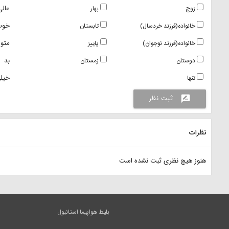
عالی
زوج
بهار
خوب
خانواده(فرزند خردسال)
تابستان
متو
خانواده(فرزند نوجوان)
پاییز
بد
دوستان
زمستان
خیلی
تنها
ثبت نظر
rate_review
نظرات
هنوز هیچ نظری ثبت نشده است
بلیط هواپیما استانبول