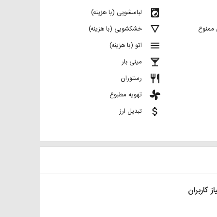
local_laundry_service
لباسشویی (با هزینه)
details
 ممنوع
خشکشویی (با هزینه)
menu
اتو (با هزینه)
local_bar
مینی بار
restaurant
رستوران
toys
تهویه مطبوع
attach_money
تبدیل ارز
از کاربران