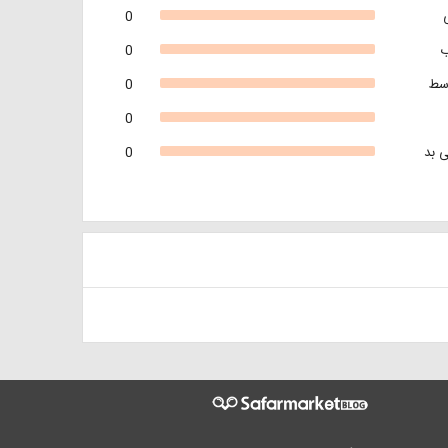
0
0
سط
0
0
 بد
0