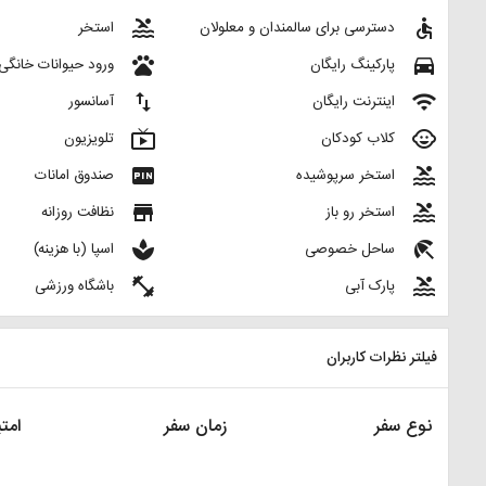
pool
accessible
دسترسی برای سالمندان و معلولان
استخر
pets
directions_car
پارکینگ رایگان
ورود حیوانات خانگی
import_export
wifi
اینترنت رایگان
آسانسور
live_tv
child_care
کلاب کودکان
تلویزیون
fiber_pin
pool
استخر سرپوشیده
صندوق امانات
store
pool
استخر رو باز
نظافت روزانه
spa
beach_access
ساحل خصوصی
اسپا (با هزینه)
fitness_center
pool
پارک آبی
باشگاه ورزشی
فیلتر نظرات کاربران
نوع سفر
زمان سفر
امتی