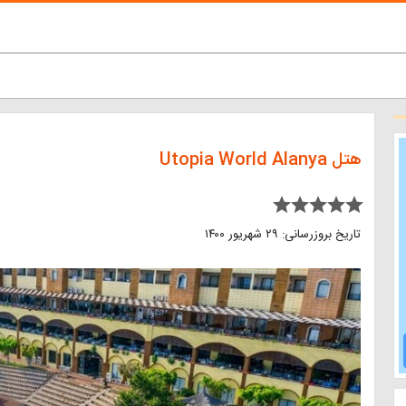
هتل Utopia World Alanya
star star star star star
تاریخ بروزرسانی: ۲۹ شهریور ۱۴۰۰