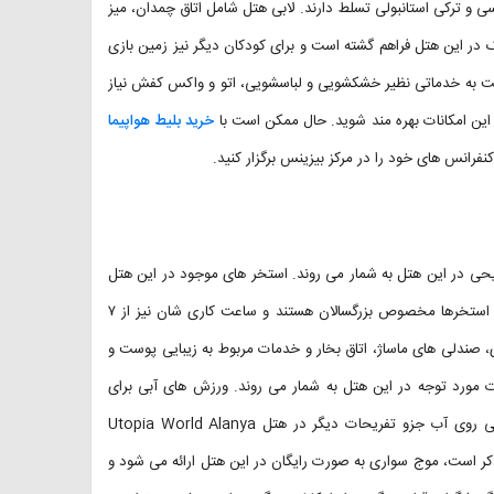
ن‌های آلمانی، انگلیسی، روسی و ترکی استانبولی تسلط دارند. لابی هتل شامل اتاق چمدان، میز
در این هتل فراهم گشته است و برای کودکان دیگر نیز زمین بازی
امت به خدماتی نظیر خشکشویی و لباسشویی، اتو و واکس کفش نیاز
 این امکانات بهره مند شوید. حال ممکن است با
خرید بلیط هواپیما
نفرانس های خود را در مرکز بیزینس برگزار کنید.
فریحی در این هتل به شمار می روند. استخر های موجود در این هتل
رو باز بوده و استفاده از استخر ها رایگان است. توجه داشته باشید که همه استخرها مخصوص بزرگسالان هستند و ساعت کاری شان نیز از ۷
، باشگاه بدنسازی، صندلی های ماساژ، اتاق بخار و خدمات مربوط به زیبایی پوست و
ات مورد توجه در این هتل به شمار می روند. ورزش های آبی برای
سرگرمی در این هتل فراهم گردیده اند، همچنین موج‌سواری، پاراسل، اسکی روی آب جزو تفریحات دیگر در هتل Utopia World Alanya
 ذکر است، موج سواری به صورت رایگان در این هتل ارائه می شود و