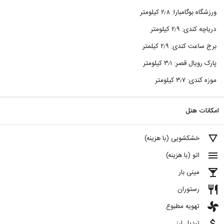
ورزشگاه بوگامبارا: ۲٫۸ کیلومتر
دریاچه کندی: ۲٫۹ کیلومتر
برج ساعت کندی: ۲٫۹ کیلمتر
پارک رویال قصر: ۳٫۱ کیلومتر
موزه کندی: ۳٫۷ کیلومتر
امکانات هتل
details
خشکشویی (با هزینه)
menu
اتو (با هزینه)
local_bar
مینی بار
restaurant
رستوران
toys
تهویه مطبوع
attach_money
تبدیل ارز