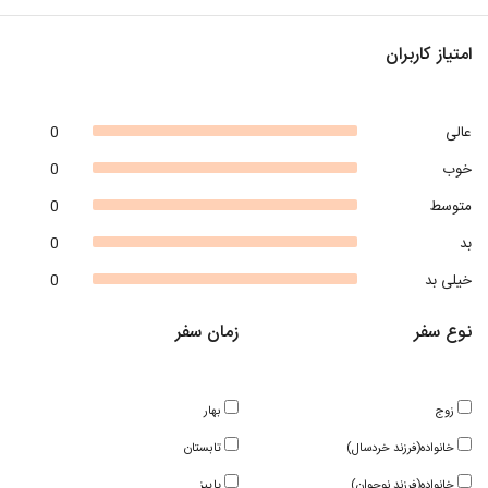
امتیاز کاربران
عالی
0
خوب
0
متوسط
0
بد
0
خیلی بد
0
نوع سفر
زمان سفر
زوج
بهار
خانواده(فرزند خردسال)
تابستان
خانواده(فرزند نوجوان)
پاییز