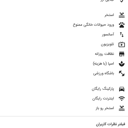
pool
استخر
pets
ورود حیوانات خانگی ممنوع
import_export
آسانسور
live_tv
تلویزیون
store
نظافت روزانه
spa
اسپا (با هزینه)
fitness_center
باشگاه ورزشی
directions_car
پارکینگ رایگان
wifi
اینترنت رایگان
pool
استخر رو باز
فیلتر نظرات کاربران