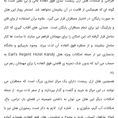
طراحی و امکانات هتل ارل ریجنت کندی فوق العاده عالی و بی نظیر است به
گونه ای که هیچکس از اقامت در آن پشیمان نخواهد شد. استخر روباز این هتل
به صورت رایگان در اختیار مسافران قرار می گیرد. علاوه برآن استفاده از وای فای
و پارکینگ نیز برای تمام مسافران رایگان است. صندلی های آفتاب گیری که کنار
ساحل قرار گرفته اند این امکان را برای مهمانان فراهم می سازند تا ساعت ها کنار
ساحل بنشینند و از منظره فوق العاده آن لذت ببرند. وجود باربیکیو و باشگاه
بدنسازی نیز از جمله امکانات ویژه هتل Earl's Regent Hotel Kandy به
حساب می آید که بدون شک تجربه ی اقامتی فوق العاده را برای مهمانان رغم می
زند.
همچنین هتل ارل ریجنت دارای یک مرکز تجاری بزرگ است که مسافران می
توانند در این مرکز به خرید و گشت و گذار بپردازند و از سفر لذت ببرند. از جمله
امکانات دیگر این هتل می توان به داشتن شومینه در فضای باز، تراس، باغ،
امکانات آب گرم، جکوزی و ... اشاره کرد. لازم به ذکر است رستوران هتل نیز با
انواع غذاهای آسیایی لذیذ و متنوع و نوشیدنی های فوق العاده، همواره آماده