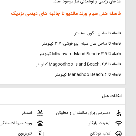
غذاهای رژیمی و نوشیدنی نیز موجود است.
فاصله هتل سیام ورلد مالدیو تا جاذبه های دیدنی نزدیک
فاصله تا ساحل ایگورا: ۱۰۰ متر
فاصله تا ساحل سان سیام ایرو فوشی: ۳.۷ کیلومتر
فاصله تا Minaavaru Island Beach: ۳.۹ کیلومتر
فاصله تا Magoodhoo Island Beach: ۴.۶ کیلومتر
فاصله تا Manadhoo Beach: ۶ کیلومتر
امکانات هتل
pool
accessible
دسترسی برای سالمندان و معلولان
استخر
pets
wifi
اینترنت رایگان
ورود حیوانات خانگی
live_tv
child_care
کلاب کودکان
تلویزیون