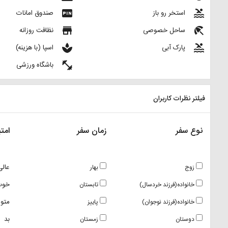
fiber_pin
pool
استخر رو باز
صندوق امانات
store
beach_access
ساحل خصوصی
نظافت روزانه
spa
pool
پارک آبی
اسپا (با هزینه)
fitness_center
باشگاه ورزشی
فیلتر نظرات کاربران
نوع سفر
زمان سفر
امتی
عالی
زوج
بهار
خوب
خانواده(فرزند خردسال)
تابستان
متو
خانواده(فرزند نوجوان)
پاییز
بد
دوستان
زمستان