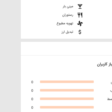
local_bar
مینی بار
restaurant
رستوران
toys
تهویه مطبوع
attach_money
تبدیل ارز
از کاربران
0
0
سط
0
0