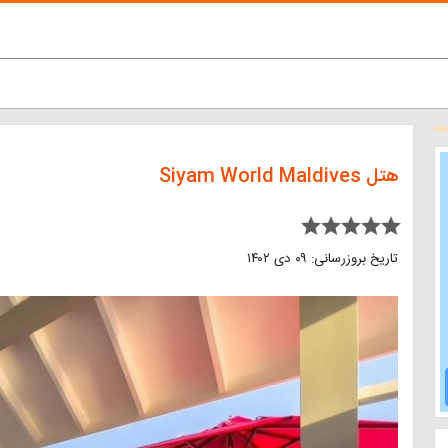
هتل Siyam World Maldives
star star star star star
تاریخ بروزرسانی: ۰۹ دی ۱۴۰۲