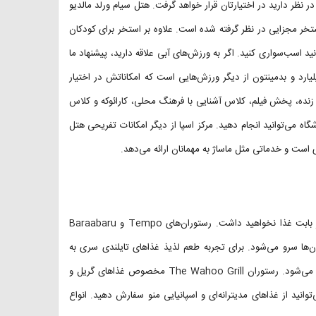
فریحی تمام‌عیار در نظر دارید در اختیارتان قرار خواهد گرفت. هتل سیام ورلد مالدیو
تخر مجزایی در نظر گرفته شده است. علاوه بر استخر برای کودکان
د اسب‌سواری کنید. اگر به ورزش‌های آبی علاقه دارید، پیشنهاد ما
ارد و بدمینتون از دیگر ورزش‌هایی است که امکاناتش در اختیار
 زنده، پخش فیلم، کلاس آشنایی با فرهنگ محلی، کارائوکه و کلاس
اه می‌توانید انجام دهید. مرکز اسپا از دیگر امکانات تفریحی هتل
 است و خدماتی مثل ماساژ به مهمانان ارائه می‌دهد.
با وجود ۷ رستوران باکیفیت در هتل Siyam World Maldives نگرانی از بابت غذا نخواهید داشت. رستوران‌های Tempo و Baraabaru
‌ها سرو می‌شود. برای تجربه طعم لذیذ غذاهای تایلندی سری به
رستوران Takrai بزنید. در رستوران Kurry Leaf انواع غذاهای هندی سرو می‌شود. رستوران The Wahoo Grill مخصوص غذاهای گریل و
Ba مخصوص غذاهای بین‌المللی است. در رستوران Andalucia می‌توانید از غذاهای مدیترانه‌ای و اسپانیایی منو سفارش دهید. انواع