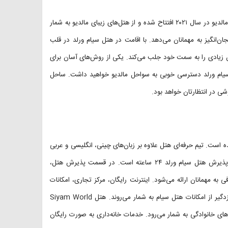
هتل ۵ ستاره سیام ورلد مالدیو در جزیره زیبای دیگورا قرار دارد. سیام ورلد مالدیو در سال ۲۰۲۱ افتتاح شده و از هتل‌های زیبای مالدیو به شمار
ش نوید سفری هیجان‌انگیز به مهمانان می‌دهد. با اقامت در هتل سیام ورلد در قلب
ن زیادی را به سمت خود جلب می‌کند. یکی از روش‌های آسان برای
یام ورلد دسترسی خوبی به سواحل مالدیو خواهید داشت. ساحل
ه است. تیم حرفه‌ای هتل علاوه بر زبان‌های چینی، انگلیسی و عربی
به ۵ زبان دیگر نیز مسلط هستند و به گرمی از مهمانان استقبال می‌کنند. پذیرش هتل سیام ورلد ۲۴ ساعته است. در قسمت پذیرش هتل،
مهمانان ارائه می‌شود. اینترنت رایگان، مرکز تجاری، امکانات
برگزاری همایش، صندوق امانات، دوربین مداربسته، کپسول آتش‌نشانی و دزدگیر از امکانات هتل سیام به شمار می‌روند. هتل Siyam World
سفرهای خانوادگی به شمار می‌رود. خدمات خانه‌داری به صورت رایگان